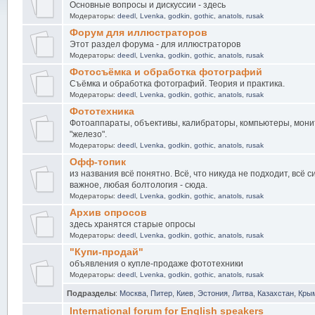
Основные вопросы и дискуссии - здесь
Модераторы:
deedl
,
Lvenka
,
godkin
,
gothic
,
anatols
,
rusak
Форум для иллюстраторов
Этот раздел форума - для иллюстраторов
Модераторы:
deedl
,
Lvenka
,
godkin
,
gothic
,
anatols
,
rusak
Фотосъёмка и обработка фотографий
Съёмка и обработка фотографий. Теория и практика.
Модераторы:
deedl
,
Lvenka
,
godkin
,
gothic
,
anatols
,
rusak
Фототехника
Фотоаппараты, объективы, калибраторы, компьютеры, мони
"железо".
Модераторы:
deedl
,
Lvenka
,
godkin
,
gothic
,
anatols
,
rusak
Офф-топик
из названия всё понятно. Всё, что никуда не подходит, всё 
важное, любая болтология - сюда.
Модераторы:
deedl
,
Lvenka
,
godkin
,
gothic
,
anatols
,
rusak
Архив опросов
здесь хранятся старые опросы
Модераторы:
deedl
,
Lvenka
,
godkin
,
gothic
,
anatols
,
rusak
"Купи-продай"
объявления о купле-продаже фототехники
Модераторы:
deedl
,
Lvenka
,
godkin
,
gothic
,
anatols
,
rusak
Подразделы
:
Москва
,
Питер
,
Киев
,
Эстония
,
Литва
,
Казахстан
,
Кры
International forum for English speakers