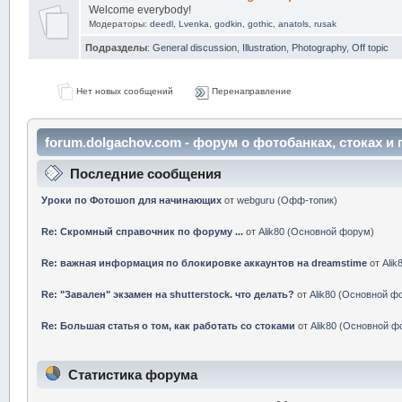
Welcome everybody!
Модераторы:
deedl
,
Lvenka
,
godkin
,
gothic
,
anatols
,
rusak
Подразделы
:
General discussion
,
Illustration
,
Photography
,
Off topic
Нет новых сообщений
Перенаправление
forum.dolgachov.com - форум о фотобанках, стоках 
центр
Последние сообщения
Уроки по Фотошоп для начинающих
от
webguru
(
Офф-топик
)
Re: Скромный справочник по форуму ...
от
Alik80
(
Основной форум
)
Re: важная информация по блокировке аккаунтов на dreamstime
от
Alik
Re: "Завален" экзамен на shutterstock. что делать?
от
Alik80
(
Основной ф
Re: Большая статья о том, как работать со стоками
от
Alik80
(
Основной ф
Статистика форума