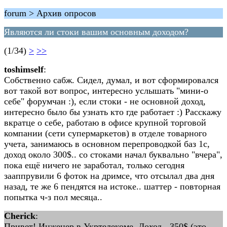
forum > Архив опросов
Являются ли стоки вашим основным доходом?
(1/34)
>
>>
toshimself
:
Собственно сабж. Сидел, думал, и вот сформировался
вот такой вот вопрос, интересно услышать "мини-о
себе" форумчан :), если стоки - не основной доход,
интересно было бы узнать кто где работает :) Расскажу
вкратце о себе, работаю в офисе крупной торговой
компании (сети супермаркетов) в отделе товарного
учета, занимаюсь в основном перепроводкой баз 1с,
доход около 300$.. со стоками начал буквально "вчера",
пока ещё ничего не заработал, только сегодня
зааппрувили 6 фоток на дримсе, что отсылал два дня
назад, те же 6 пендятся на истоке.. шаттер - повторная
попытка ч-з пол месяца..
Cherick
:
Привет! Инженер в Укртелекоме. Доход - 350$ (это