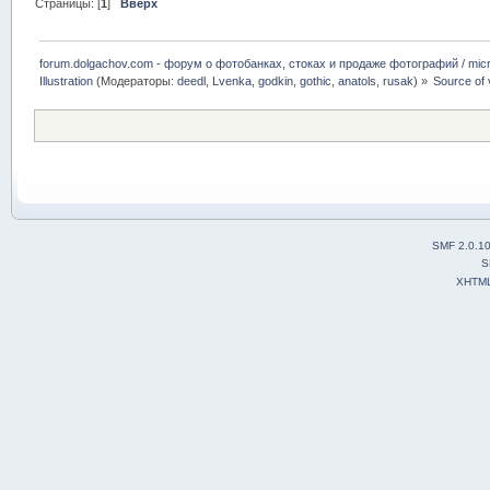
Страницы: [
1
]
Вверх
forum.dolgachov.com - форум о фотобанках, стоках и продаже фотографий / micr
Illustration
(Модераторы:
deedl
,
Lvenka
,
godkin
,
gothic
,
anatols
,
rusak
) »
Source of
SMF 2.0.1
S
XHTM