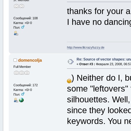
thanks for your a
Сообщений: 108
I have no dancin
Karma: +0/-0
Пол:
http://www.lilcrazyfuzzy.de
Re: Source of vector shapes: u
domencolja
«
Ответ #3 :
Февраля 23, 2008, 06:5
Full Member
) Neither do I, 
Сообщений: 172
some "leftovers"
Karma: +0/-0
Пол:
silhouettes. Well,
since they looked
keywords. You n