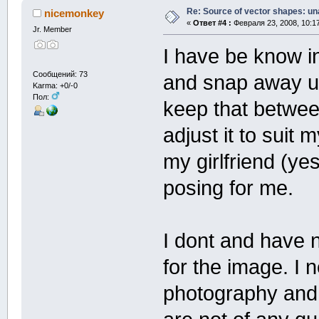
Re: Source of vector shapes: u
nicemonkey
«
Ответ #4 :
Февраля 23, 2008, 10:1
Jr. Member
I have be know in
Сообщений: 73
and snap away unti
Karma: +0/-0
Пол:
keep that between
adjust it to suit m
my girlfriend (ye
posing for me.
I dont and have 
for the image. I 
photography and