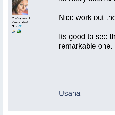
Nice work out th
Сообщений: 1
Karma: +0/-0
Пол:
Its good to see t
remarkable one.
_____________
Usana