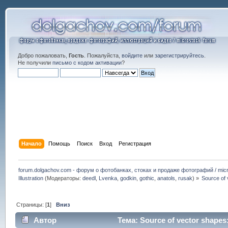
Добро пожаловать,
Гость
. Пожалуйста,
войдите
или
зарегистрируйтесь
.
Не получили
письмо с кодом активации
?
Начало
Помощь
Поиск
Вход
Регистрация
forum.dolgachov.com - форум о фотобанках, стоках и продаже фотографий / micr
Illustration
(Модераторы:
deedl
,
Lvenka
,
godkin
,
gothic
,
anatols
,
rusak
) »
Source of
Страницы: [
1
]
Вниз
Автор
Тема: Source of vector shapes