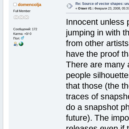
Re: Source of vector shapes: u
domencolja
«
Ответ #1 :
Февраля 23, 2008, 05:3
Full Member
Innocent unless p
Сообщений: 172
jumping in with 
Karma: +0/-0
Пол:
from other artists
have the proof th
There are many ar
people silhouette
that those (the t
traces of snapsho
do a snapshot pho
future). The impor
releases even if 