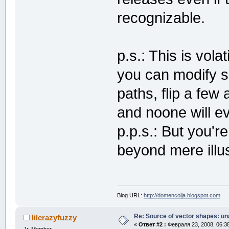
recognizable.
p.s.: This is vola
you can modify si
paths, flip a few 
and noone will e
p.p.s.: But you'r
beyond mere illu
Blog URL:
http://domencolja.blogspot.com
Re: Source of vector shapes: u
lilcrazyfuzzy
«
Ответ #2 :
Февраля 23, 2008, 06:3
Jr. Member