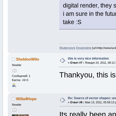
digital render, they
i am sure in the futu
take :S
Shutterstock
Dreamstime
[url=http://www.luc
this is very nice information
SheldonWilo
«
Ответ #7 :
Января 24, 2011, 08:12:
Newbie
Thankyou, this is
Сообщений: 1
Karma: +0/-0
Re: Source of vector shapes: u
Willa4Hope
«
Ответ #8 :
Мая 13, 2011, 05:58:13 
Newbie
Its really been a