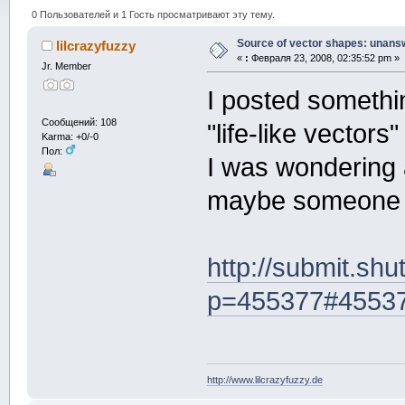
0 Пользователей и 1 Гость просматривают эту тему.
Source of vector shapes: unans
lilcrazyfuzzy
«
:
Февраля 23, 2008, 02:35:52 pm »
Jr. Member
I posted somethi
Сообщений: 108
"life-like vectors"
Karma: +0/-0
Пол:
I was wondering 
maybe someone f
http://submit.sh
p=455377#4553
http://www.lilcrazyfuzzy.de