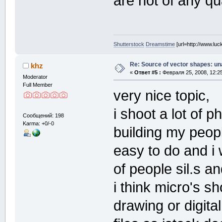
are not of any qua
Shutterstock
Dreamstime
[url=http://www.luc
Re: Source of vector shapes: u
khz
«
Ответ #5 :
Февраля 25, 2008, 12:2
Moderator
Full Member
very nice topic,
i shoot a lot of p
Сообщений: 198
Karma: +0/-0
building my people
easy to do and i
of people sil.s 
i think micro's sho
drawing or digita