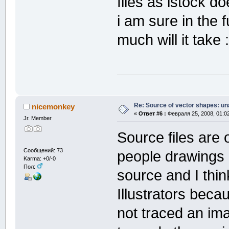
files as istock do
i am sure in the 
much will it take 
Re: Source of vector shapes: u
nicemonkey
«
Ответ #6 :
Февраля 25, 2008, 01:0
Jr. Member
Source files are
Сообщений: 73
people drawings 
Karma: +0/-0
Пол:
source and I thin
Illustrators beca
not traced an im