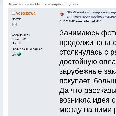
(Прочитано 27440 раз)
0 Пользователей и 1 Гость просматривают эту тему.
GFX-Market - площадка по прод
vostckowa
для новичков и профессионало
Newbie
«
:
Июня 29, 2017, 12:27:02 am »
Занимаюсь фот
Сообщений: 1
Karma: +0/-0
продолжительно
Пол:
Графический дизайнер
столкнулась с 
достойную оплат
зарубежные зака
покупает, больш
Да что рассказы
возникла идея 
между нашими р