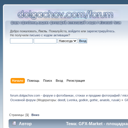
Добро пожаловать,
Гость
. Пожалуйста,
войдите
или
зарегистрируйтесь
.
Не получили
письмо с кодом активации
?
Начало
Помощь
Поиск
Вход
Регистрация
forum.dolgachov.com - форум о фотобанках, стоках и продаже фотографий / micr
Основной форум
(Модераторы:
deedl
,
Lvenka
,
godkin
,
gothic
,
anatols
,
rusak
) »
GF
Страницы: [
1
]
Вниз
Автор
Тема: GFX-Market - площадк