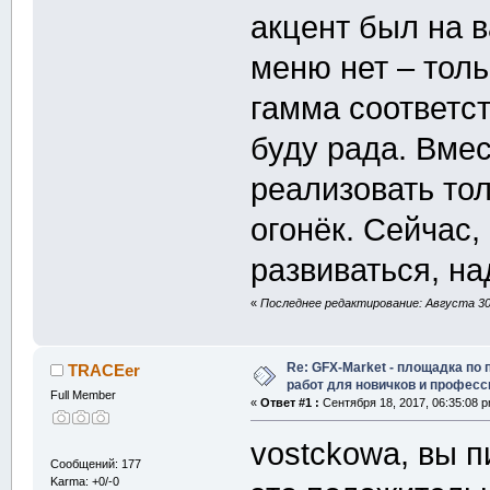
акцент был на 
меню нет – толь
гамма соответс
буду рада. Вме
реализовать тол
огонёк. Сейчас,
развиваться, н
«
Последнее редактирование: Августа 30,
Re: GFX-Market - площадка по
TRACEer
работ для новичков и профес
Full Member
«
Ответ #1 :
Сентября 18, 2017, 06:35:08 
vostckowa, вы п
Сообщений: 177
Karma: +0/-0