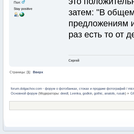
это положительн
Пол:
Stay positive
затем: "В обще
предложениям и 
раз есть то от 
Сергей
Страницы: [
1
]
Вверх
forum.dolgachov.com - форум о фотобанках, стоках и продаже фотографий / micr
Основной форум
(Модераторы:
deedl
,
Lvenka
,
godkin
,
gothic
,
anatols
,
rusak
) »
GF