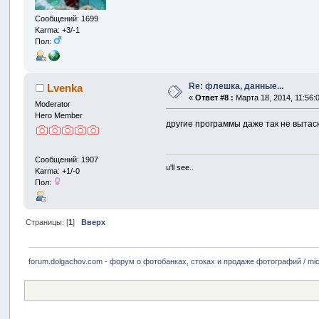
Сообщений: 1699
Karma: +3/-1
Пол:
Re: флешка, данные...
Lvenka
«
Ответ #8 :
Марта 18, 2014, 11:56:
Moderator
Hero Member
другие программы даже так не вытаск
Сообщений: 1907
u'll see..
Karma: +1/-0
Пол:
Страницы: [
1
]
Вверх
forum.dolgachov.com - форум о фотобанках, стоках и продаже фотографий / mic