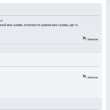
ы?
ной мне сьемки, получается нужная мне съемка, где то
Записан
Записан