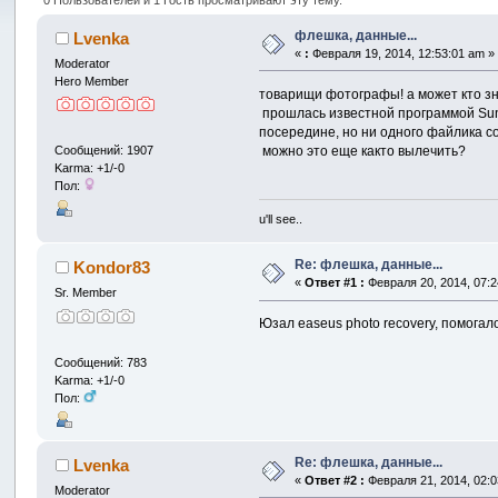
флешка, данные...
Lvenka
«
:
Февраля 19, 2014, 12:53:01 am »
Moderator
Hero Member
товарищи фотографы! а может кто з
прошлась известной программой SunD
посередине, но ни одного файлика с
можно это еще както вылечить?
Сообщений: 1907
Karma: +1/-0
Пол:
u'll see..
Re: флешка, данные...
Kondor83
«
Ответ #1 :
Февраля 20, 2014, 07:2
Sr. Member
Юзал easeus photo recovery, помогал
Сообщений: 783
Karma: +1/-0
Пол:
Re: флешка, данные...
Lvenka
«
Ответ #2 :
Февраля 21, 2014, 02:0
Moderator