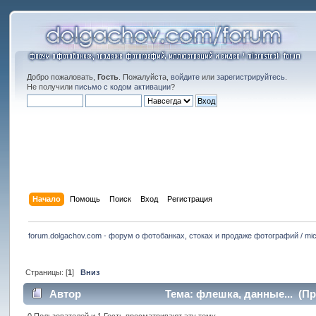
Добро пожаловать,
Гость
. Пожалуйста,
войдите
или
зарегистрируйтесь
.
Не получили
письмо с кодом активации
?
Начало
Помощь
Поиск
Вход
Регистрация
forum.dolgachov.com - форум о фотобанках, стоках и продаже фотографий / mic
Страницы: [
1
]
Вниз
Автор
Тема: флешка, данные... (Пр
0 Пользователей и 1 Гость просматривают эту тему.