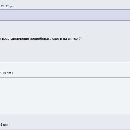
7:24:21 pm
ти восстановления попробовать еще и на винде ?!
5:14 am »
32 pm »