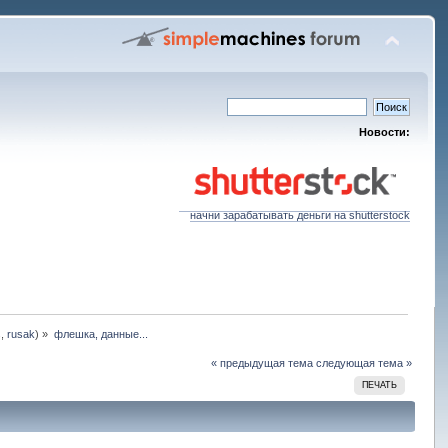
Новости:
начни зарабатывать деньги на shutterstock
s
,
rusak
) »
флешка, данные...
« предыдущая тема
следующая тема »
ПЕЧАТЬ