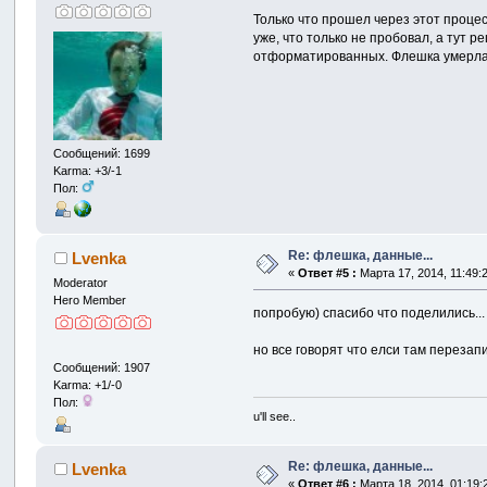
Только что прошел через этот проце
уже, что только не пробовал, а тут
отформатированных. Флешка умерла 
Сообщений: 1699
Karma: +3/-1
Пол:
Re: флешка, данные...
Lvenka
«
Ответ #5 :
Марта 17, 2014, 11:49:
Moderator
Hero Member
попробую) спасибо что поделились...
но все говорят что елси там перезап
Сообщений: 1907
Karma: +1/-0
Пол:
u'll see..
Re: флешка, данные...
Lvenka
«
Ответ #6 :
Марта 18, 2014, 01:19: