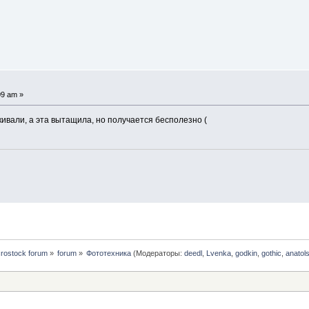
09 am »
ивали, а эта вытащила, но получается бесполезно (
rostock forum
»
forum
»
Фототехника
(Модераторы:
deedl
,
Lvenka
,
godkin
,
gothic
,
anatol