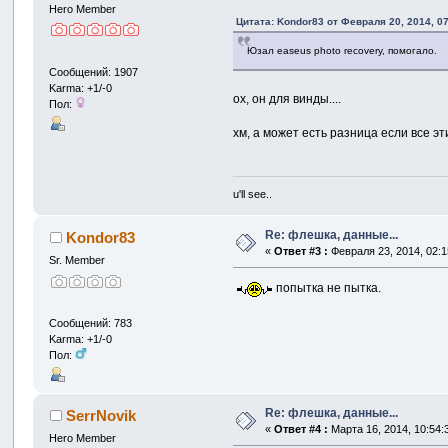
Hero Member
Цитата: Kondor83 от Февраля 20, 2014, 0
Юзал easeus photo recovery, помогало.
Сообщений: 1907
Karma: +1/-0
ох, он для винды....
Пол:
хм, а может есть разница если все э
u'll see..
Re: флешка, данные...
Kondor83
«
Ответ #3 :
Февраля 23, 2014, 02:1
Sr. Member
попытка не пытка.
Сообщений: 783
Karma: +1/-0
Пол:
Re: флешка, данные...
SerrNovik
«
Ответ #4 :
Марта 16, 2014, 10:54:
Hero Member