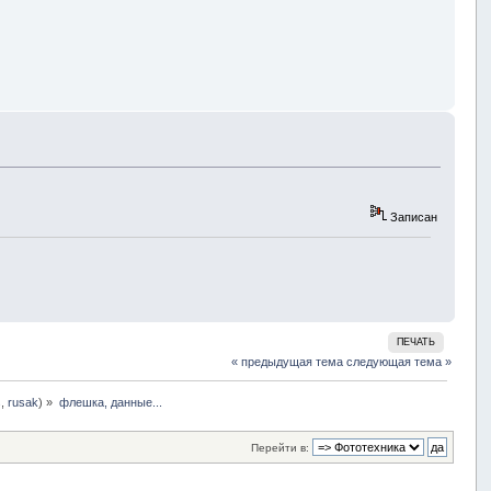
Записан
ПЕЧАТЬ
« предыдущая тема
следующая тема »
s
,
rusak
) »
флешка, данные...
Перейти в: