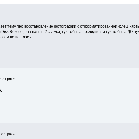
нает тему про восстановление фотографий с отформатированной флеш карт
isk Rescue, она нашла 2 сьемки, ту чтобыла последняя и ту что была ДО нуж
овсем не нашлось..
4:21 pm »
о.
3:55 pm »