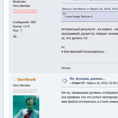
Moderator
Hero Member
Цитата: SerrNovik от Марта 16, 2014, 10:
Lexar Image Rescue 4.
Сообщений: 1907
Karma: +1/-0
интересный результат...из нового - 
Пол:
программой, ругается, говорит неизв
эх, что делать то!
пс
я trial версией пользовалась...
u'll see..
Re: флешка, данные...
SerrNovik
«
Ответ #7 :
Марта 18, 2014, 03:00:
Hero Member
Не не, превьюшки должны отображать
(на примере тех что успел скопиров
имя файла потерялось и стало новы