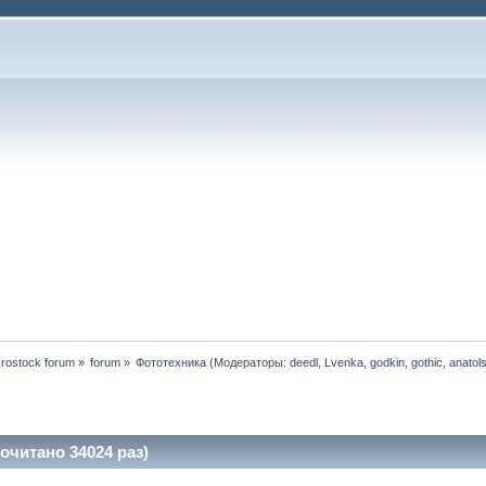
rostock forum
»
forum
»
Фототехника
(Модераторы:
deedl
,
Lvenka
,
godkin
,
gothic
,
anatol
очитано 34024 раз)