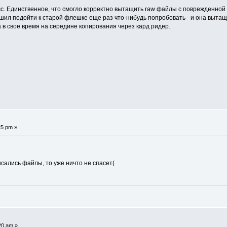
сс. Единственное, что смогло корректно вытащить raw файлы с поврежденной
 решил подойти к старой флешке еще раз что-нибудь попробовать - и она выт
в свое время на середине копирования через кард ридер.
25 pm »
исались файлы, то уже ничто не спасет(
20 am »