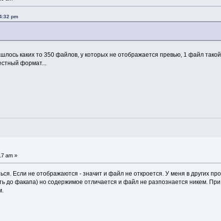
54:32 pm
нашлось каких то 350 файлов, у которых не отображается превью, 1 файл тако
естный формат...
17 am »
ся. Если не отображаются - значит и файл не откроется. У меня в других пр
ать до факапа) но содержимое отличается и файл не разпознается никем. При
м.