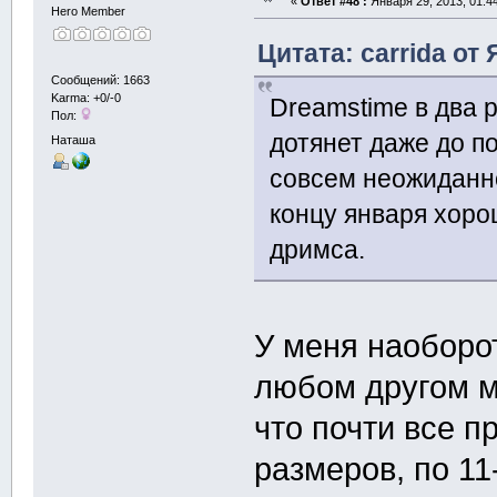
«
Ответ #48 :
Января 29, 2013, 01:4
Hero Member
Цитата: carrida от 
Сообщений: 1663
Karma: +0/-0
Dreamstime в два р
Пол:
дотянет даже до п
Наташа
совсем неожиданно
концу января хоро
дримса.
У меня наоборо
любом другом м
что почти все 
размеров, по 11