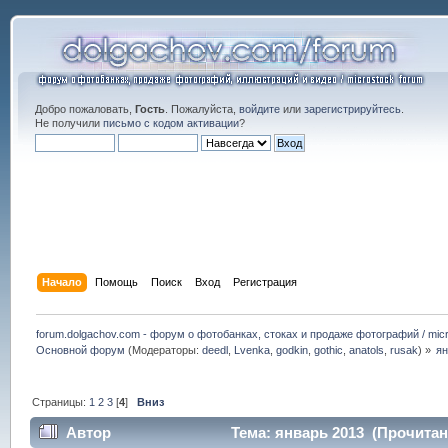
Добро пожаловать,
Гость
. Пожалуйста,
войдите
или
зарегистрируйтесь
.
Не получили
письмо с кодом активации
?
Начало
Помощь
Поиск
Вход
Регистрация
forum.dolgachov.com - форум о фотобанках, стоках и продаже фотографий / micr
Основной форум
(Модераторы:
deedl
,
Lvenka
,
godkin
,
gothic
,
anatols
,
rusak
) »
ян
Страницы:
1
2
3
[
4
]
Вниз
Автор
Тема: январь 2013 (Прочитано