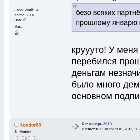
Сообщений: 616
безо всяких партн
Karma: +1/-0
Пол:
прошлому январю в
Макс
круууто! У меня
перебился прош
деньгам незнач
было много дем
основном подпи
Re: январь 2013
Kondor83
«
Ответ #52 :
Февраля 01, 2013, 11:
Sr. Member