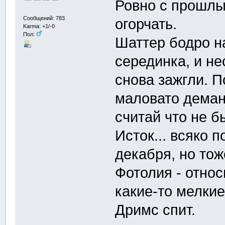
Ровно с прошлы
Сообщений: 783
огорчать.
Karma: +1/-0
Пол:
Шаттер бодро н
серединка, и н
снова зажгли. П
маловато деман
считай что не 
Исток... всяко 
декабря, но тож
Фотолия - относ
какие-то мелкие
Дримс спит.