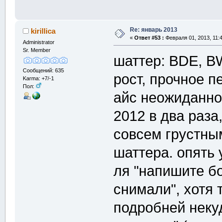
Re: январь 2013
kirillica
«
Ответ #53 :
Февраля 01, 2013, 11:
Administrator
Sr. Member
шаттер: BDE, B
Сообщений: 635
рост, прочное п
Karma: +7/-1
Пол:
айс неожиданно
2012 в два раза
совсем грустным
шаттера. опять 
ля "напишите бо
снимали", хотя 
подробней неку