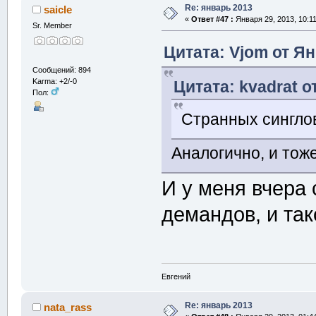
Re: январь 2013
saicle
«
Ответ #47 :
Января 29, 2013, 10:1
Sr. Member
Цитата: Vjom от Ян
Сообщений: 894
Karma: +2/-0
Цитата: kvadrat о
Пол:
Странных синглов
Аналогично, и тож
И у меня вчера
демандов, и так
Евгений
Re: январь 2013
nata_rass