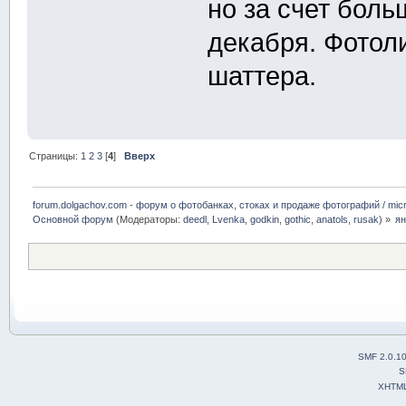
но за счет бол
декабря. Фотол
шаттера.
Страницы:
1
2
3
[
4
]
Вверх
forum.dolgachov.com - форум о фотобанках, стоках и продаже фотографий / micr
Основной форум
(Модераторы:
deedl
,
Lvenka
,
godkin
,
gothic
,
anatols
,
rusak
) »
ян
SMF 2.0.1
S
XHTM