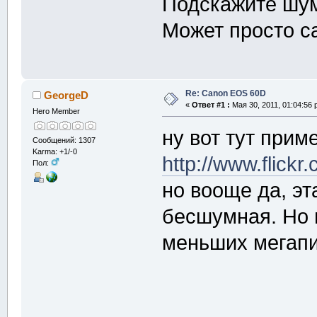
Подскажите шум
Может просто с
Re: Canon EOS 60D
GeorgeD
«
Ответ #1 :
Мая 30, 2011, 01:04:56 
Hero Member
ну вот тут прим
Сообщений: 1307
Karma: +1/-0
http://www.flick
Пол:
но вооще да, эт
бесшумная. Но 
меньших мегапи