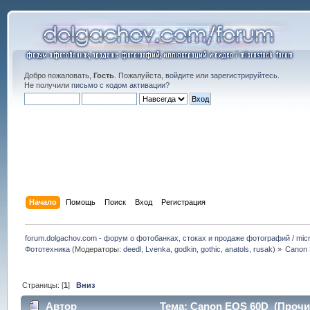
Добро пожаловать,
Гость
. Пожалуйста,
войдите
или
зарегистрируйтесь
.
Не получили
письмо с кодом активации
?
Начало
Помощь
Поиск
Вход
Регистрация
forum.dolgachov.com - форум о фотобанках, стоках и продаже фотографий / micr
Фототехника
(Модераторы:
deedl
,
Lvenka
,
godkin
,
gothic
,
anatols
,
rusak
) »
Canon
Страницы: [
1
]
Вниз
Автор
Тема: Canon EOS 60D (Прочит