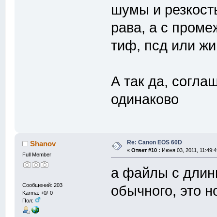
шумы и резкость
рава, а с проме
тиф, псд или жи
А так да, согла
одинаково
Re: Canon EOS 60D
Shanov
«
Ответ #10 :
Июня 03, 2011, 11:49:4
Full Member
а файлы с дли
Сообщений: 203
обычного, это 
Karma: +0/-0
Пол: