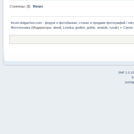
Страницы: [
1
]
Вверх
forum.dolgachov.com - форум о фотобанках, стоках и продаже фотографий / micr
Фототехника
(Модераторы:
deedl
,
Lvenka
,
godkin
,
gothic
,
anatols
,
rusak
) »
Canon
SMF 2.0.1
S
XHTM