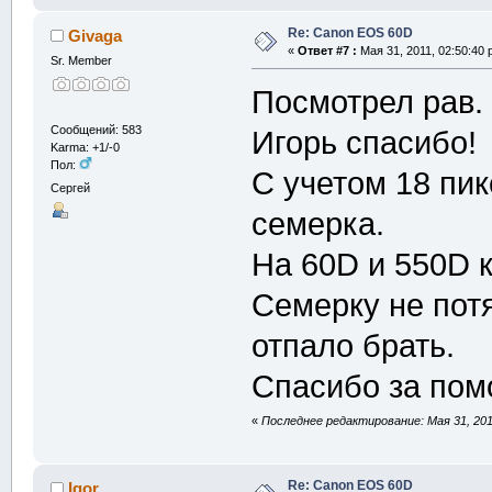
Re: Canon EOS 60D
Givaga
«
Ответ #7 :
Мая 31, 2011, 02:50:40 
Sr. Member
Посмотрел рав.
Сообщений: 583
Игорь спасибо!
Karma: +1/-0
Пол:
C учетом 18 пи
Сергей
семерка.
На 60D и 550D к
Семерку не пот
отпало брать.
Спасибо за пом
«
Последнее редактирование: Мая 31, 201
Re: Canon EOS 60D
Igor