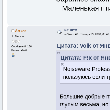
Маленькая пт
Re: ШУМ
Artkot
«
Ответ #8 :
Января 29, 2008, 05:48
Jr. Member
Цитата: Volk от Ян
Сообщений: 136
Karma: +0/-0
Цитата: F!x от Ян
Noiseware Profess
пользуюсь если т
Большие добрые п
глупым весьма, н