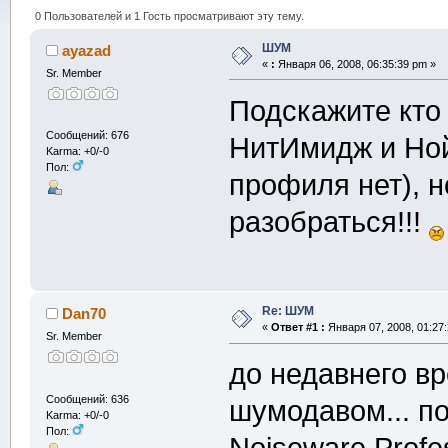
0 Пользователей и 1 Гость просматривают эту тему.
ШУМ
ayazad
«
:
Января 06, 2008, 06:35:39 pm »
Sr. Member
Подскажите кто
Сообщений: 676
НитИмидж и Но
Karma: +0/-0
Пол:
профиля нет), н
разобраться!!!
Re: ШУМ
Dan70
«
Ответ #1 :
Января 07, 2008, 01:27
Sr. Member
до недавнего в
Сообщений: 636
шумодавом... п
Karma: +0/-0
Пол: