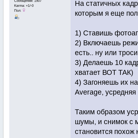
Сообщений: 1907
На статичных кадр
Karma: +1/-0
Пол:
которым я еще по
1) Ставишь фотоап
2) Включаешь реж
есть.. ну или трос
3) Делаешь 10 кадр
хватает ВОТ ТАК)
4) Загоняешь их н
Average, усредняя
Таким образом уср
шумы, и снимок с
становится похож н