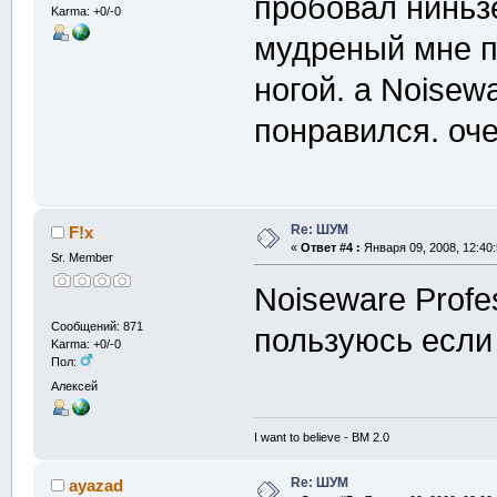
пробовал ниньзе
Karma: +0/-0
мудреный мне п
ногой. а Noisewa
понравился. оче
Re: ШУМ
F!x
«
Ответ #4 :
Января 09, 2008, 12:40
Sr. Member
Noiseware Profe
Сообщений: 871
пользуюсь если
Karma: +0/-0
Пол:
Алексей
I want to believe - BM 2.0
Re: ШУМ
ayazad