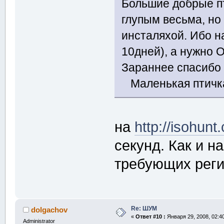
Большие добрые п
глупым весьма, н
инсталяхой. Ибо н
10дней), а нужно 
Зараннее спасиб
Маленькая птич
на
http://isohunt
секунд. Как и н
требующих реги
Re: ШУМ
dolgachov
«
Ответ #10 :
Января 29, 2008, 02:4
Administrator