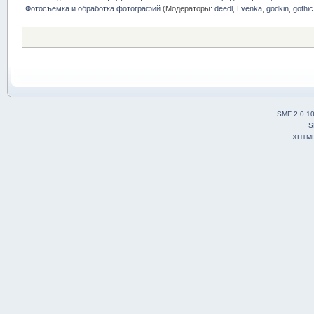
Фотосъёмка и обработка фотографий
(Модераторы:
deedl
,
Lvenka
,
godkin
,
gothic
SMF 2.0.1
S
XHTM