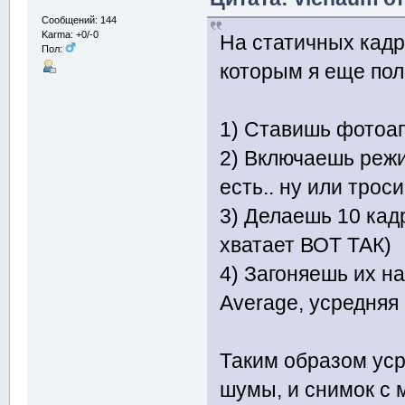
Сообщений: 144
Karma: +0/-0
На статичных кадр
Пол:
которым я еще по
1) Ставишь фотоап
2) Включаешь реж
есть.. ну или трос
3) Делаешь 10 кадр
хватает ВОТ ТАК)
4) Загоняешь их н
Average, усредняя
Таким образом уср
шумы, и снимок с