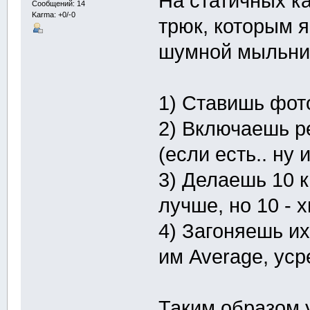
На статичных к
Сообщений: 14
Karma: +0/-0
трюк, которым 
шумной мыльни
1) Ставишь фот
2) Включаешь р
(если есть.. ну 
3) Делаешь 10 к
лучше, но 10 - 
4) Загоняешь их
им Average, уср
Таким образом 