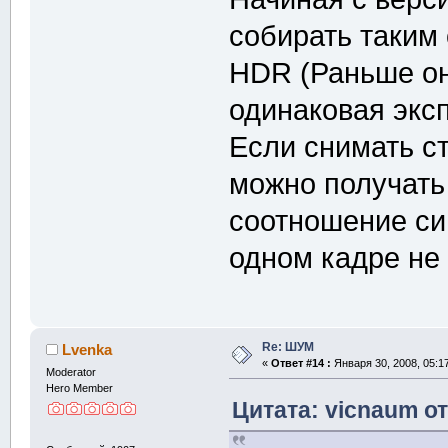
собирать таким
HDR (Раньше он 
одинаковая экс
Если снимать ст
можно получать
соотношение сиг
одном кадре не 
Re: ШУМ
Lvenka
«
Ответ #14 :
Января 30, 2008, 05:1
Moderator
Hero Member
Цитата: vicnaum от