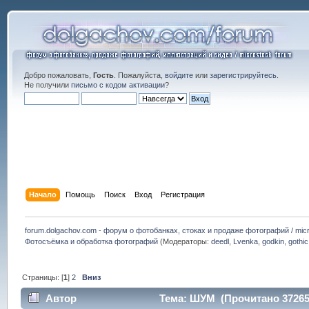
Добро пожаловать,
Гость
. Пожалуйста,
войдите
или
зарегистрируйтесь
.
Не получили
письмо с кодом активации
?
Начало
Помощь
Поиск
Вход
Регистрация
forum.dolgachov.com - форум о фотобанках, стоках и продаже фотографий / micr
Фотосъёмка и обработка фотографий
(Модераторы:
deedl
,
Lvenka
,
godkin
,
gothic
Страницы: [
1
]
2
Вниз
Автор
Тема: ШУМ (Прочитано 37265