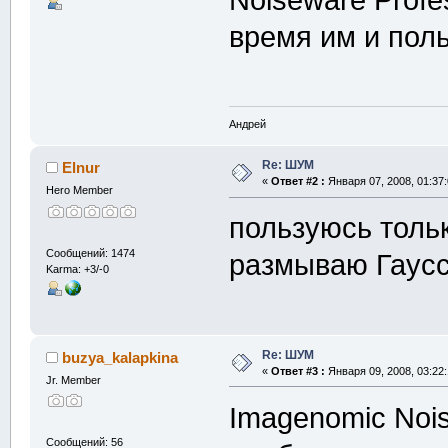
Noiseware Profes
время им и пол
Андрей
Re: ШУМ
Elnur
«
Ответ #2 :
Января 07, 2008, 01:37
Hero Member
пользуюсь толь
Сообщений: 1474
размываю Гаусс
Karma: +3/-0
Re: ШУМ
buzya_kalapkina
«
Ответ #3 :
Января 09, 2008, 03:22
Jr. Member
Imagenomic Nois
Сообщений: 56