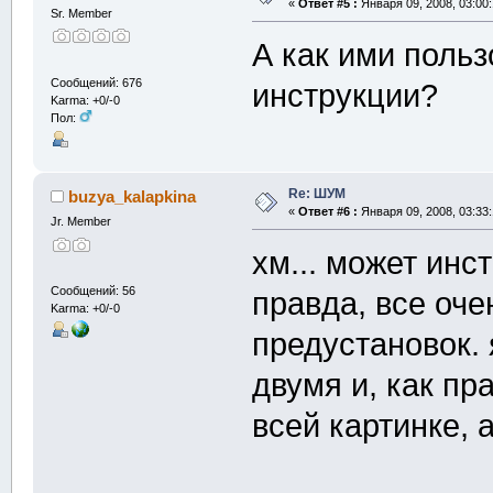
«
Ответ #5 :
Января 09, 2008, 03:00
Sr. Member
А как ими польз
Сообщений: 676
инструкции?
Karma: +0/-0
Пол:
Re: ШУМ
buzya_kalapkina
«
Ответ #6 :
Января 09, 2008, 03:33
Jr. Member
хм... может инст
Сообщений: 56
правда, все оче
Karma: +0/-0
предустановок. 
двумя и, как пр
всей картинке, 