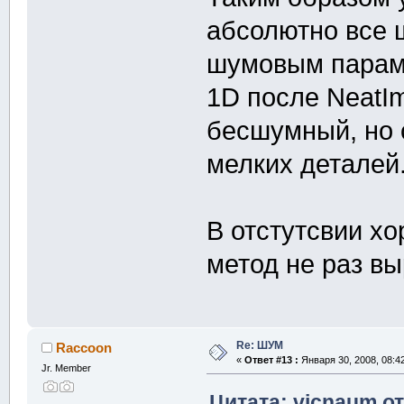
абсолютно все 
шумовым параме
1D после NeatIm
бесшумный, но 
мелких деталей
В отстутсвии х
метод не раз вы
Re: ШУМ
Raccoon
«
Ответ #13 :
Января 30, 2008, 08:4
Jr. Member
Цитата: vicnaum от