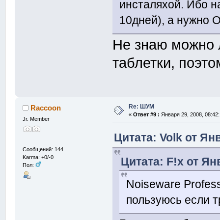
инсталяхой. Ибо н
10дней), а нужно 
Не знаю можно 
таблетки, поэт
Re: ШУМ
Raccoon
«
Ответ #9 :
Января 29, 2008, 08:42
Jr. Member
Цитата: Volk от Ян
Сообщений: 144
Karma: +0/-0
Цитата: F!x от Ян
Пол:
Noiseware Profess
пользуюсь если т