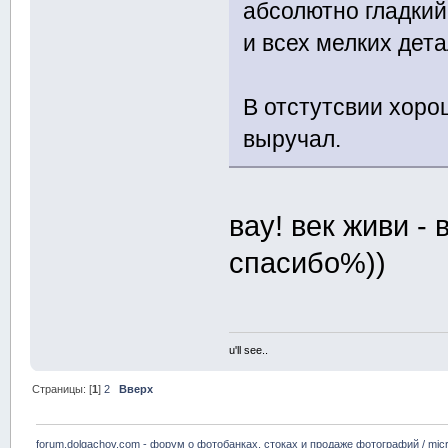
абсолютно гладкий
и всех мелких дета
В отстутсвии хоро
выручал.
вау! век живи - 
спасибо%))
u'll see..
Страницы: [
1
]
2
Вверх
forum.dolgachov.com - форум о фотобанках, стоках и продаже фотографий / micr