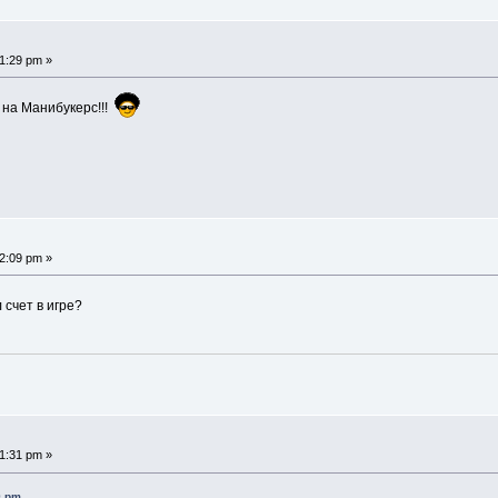
1:29 pm »
 на Манибукерс!!!
2:09 pm »
 счет в игре?
1:31 pm »
9 pm