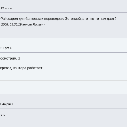
:12 am »
al созрел для банковских переводов с Эстонией, это что-то нам дает?
 2008, 05:35:19 am от Roman
»
:51 pm »
осмотрим. ;]
перевод. контора работает.
1:44 pm »
ут: