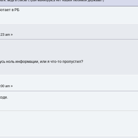
ньги, ведь в списке стран манибрукса нет нашей любимой державы?)
ботает в РБ
:23 am »
усь ноль информации, или я что-то пропустил?
:00 am »
ходе.