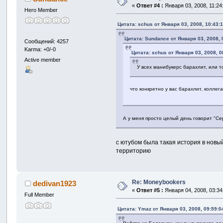
«
Ответ #4 :
Января 03, 2008, 11:24
Hero Member
Цитата: schus от Января 03, 2008, 10:43:
Цитата: Sundance от Января 03, 2008, 
Сообщений: 4257
Karma: +0/-0
Цитата: schus от Января 03, 2008, 0
Active member
У всех манибукерс барахлит, или 
что конкретно у вас барахлит, коллег
А у меня просто целый день говорит "С
с ютубом была такая история в новый 
территорию
Re: Moneybookers
dedivan1923
«
Ответ #5 :
Января 04, 2008, 03:34
Full Member
Цитата: Ymaz от Января 03, 2008, 09:59:0