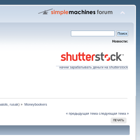
Новости:
начни зарабатывать деньги на shutterstock
natols
,
rusak
) »
Moneybookers
« предыдущая тема
следующая тема »
ПЕЧАТЬ