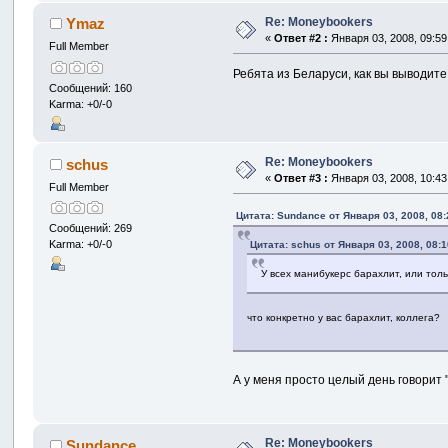
Re: Moneybookers
Ymaz
«
Ответ #2 :
Января 03, 2008, 09:59
Full Member
Ребята из Беларуси, как вы выводит
Сообщений: 160
Karma: +0/-0
Re: Moneybookers
schus
«
Ответ #3 :
Января 03, 2008, 10:43
Full Member
Цитата: Sundance от Января 03, 2008, 08
Сообщений: 269
Karma: +0/-0
Цитата: schus от Января 03, 2008, 08:
У всех манибукерс барахлит, или тол
что конкретно у вас барахлит, коллега?
А у меня просто целый день говорит
Re: Moneybookers
Sundance