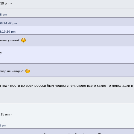
:39 pm »
18 pm
08:24:47 pm
8:10:20 pm
только у меня?
а?
ервер не найден"
год - пости во всей россси был недоступен. скоре всего какие то неполадки в
:15 am »
4 pm