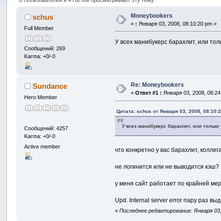
Moneybookers
schus
«
:
Января 03, 2008, 08:10:20 pm »
Full Member
У всех манибукерс барахлит, или то
Сообщений: 269
Karma: +0/-0
Re: Moneybookers
Sundance
«
Ответ #1 :
Января 03, 2008, 08:24
Hero Member
Цитата: schus от Января 03, 2008, 08:10:
У всех манибукерс барахлит, или тольк
Сообщений: 4257
Karma: +0/-0
Active member
что конкретно у вас барахлит, коллег
не логинится или не выводится кэш?
у меня сайт работает по крайней ме
Upd. Internal server error пару раз в
«
Последнее редактирование: Января 03,