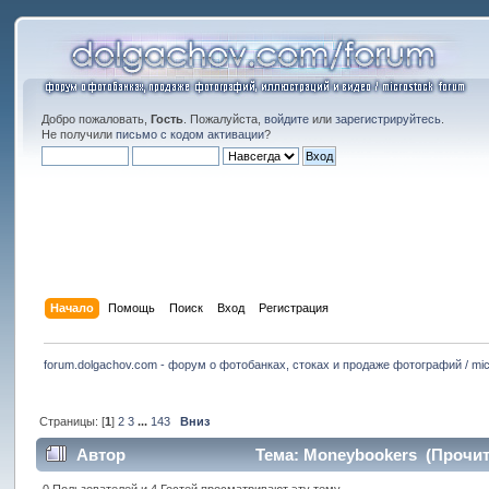
Добро пожаловать,
Гость
. Пожалуйста,
войдите
или
зарегистрируйтесь
.
Не получили
письмо с кодом активации
?
Начало
Помощь
Поиск
Вход
Регистрация
forum.dolgachov.com - форум о фотобанках, стоках и продаже фотографий / mic
Страницы: [
1
]
2
3
...
143
Вниз
Автор
Тема: Moneybookers (Прочита
0 Пользователей и 4 Гостей просматривают эту тему.