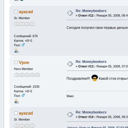
Re: Moneybookers
ayazad
«
Ответ #12 :
Января 05, 2008, 06:4
Sr. Member
Сегодня получил свои первые деньги
Сообщений: 676
Karma: +0/-0
Пол:
Re: Moneybookers
Vjom
«
Ответ #13 :
Января 05, 2008, 07:0
Hero Member
Поздравляю!!!
Какой сток открыл
Сообщений: 1535
Karma: +0/-0
Пол:
Макс
Re: Moneybookers
ayazad
«
Ответ #14 :
Января 05, 2008, 09:3
Sr. Member
Цитата: Vjom от Января 05, 2008, 07:02:0