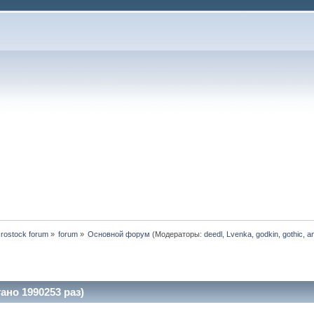
rostock forum
»
forum
»
Основной форум
(Модераторы:
deedl
,
Lvenka
,
godkin
,
gothic
,
a
но 1990253 раз)