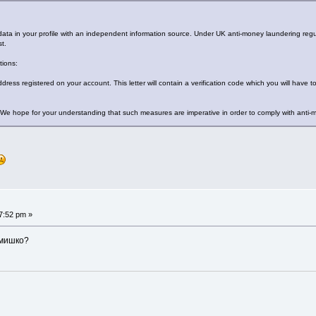
data in your profile with an independent information source. Under UK anti-money laundering regula
t.
tions:
dress registered on your account. This letter will contain a verification code which you will have to
e hope for your understanding that such measures are imperative in order to comply with anti-
7:52 pm »
ьмишко?