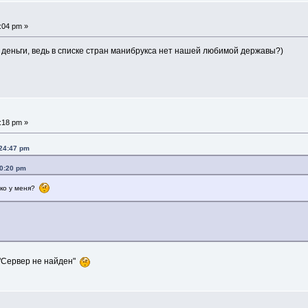
:04 pm »
е деньги, ведь в списке стран манибрукса нет нашей любимой державы?)
:18 pm »
:24:47 pm
10:20 pm
ько у меня?
 "Сервер не найден"