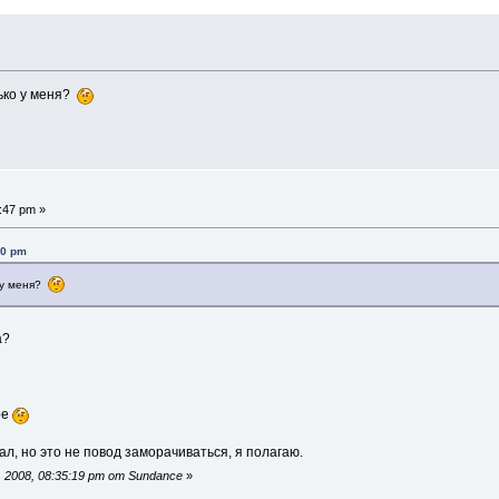
лько у меня?
:47 pm »
20 pm
о у меня?
а?
ре
ыдал, но это не повод заморачиваться, я полагаю.
 2008, 08:35:19 pm от Sundance
»