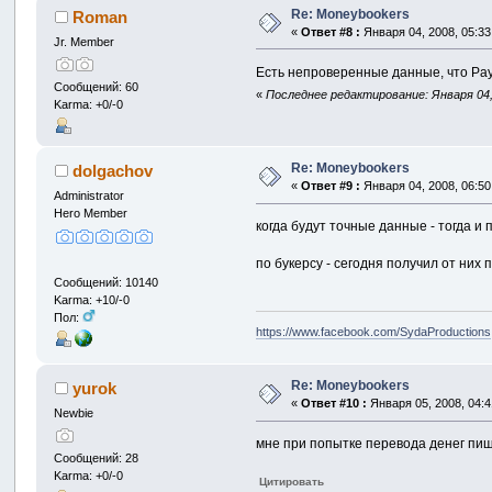
Re: Moneybookers
Roman
«
Ответ #8 :
Января 04, 2008, 05:33
Jr. Member
Есть непроверенные данные, что PayP
Сообщений: 60
«
Последнее редактирование: Января 04,
Karma: +0/-0
Re: Moneybookers
dolgachov
«
Ответ #9 :
Января 04, 2008, 06:50
Administrator
Hero Member
когда будут точные данные - тогда и п
по букерсу - сегодня получил от них 
Сообщений: 10140
Karma: +10/-0
Пол:
https://www.facebook.com/SydaProductions
Re: Moneybookers
yurok
«
Ответ #10 :
Января 05, 2008, 04:4
Newbie
мне при попытке перевода денег пиш
Сообщений: 28
Karma: +0/-0
Цитировать