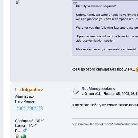
Identity verification required!
Unfortunately we were unable to verify the 
we can process your first redemption reques
We offer you the following fast and easy op
Upon request we will send a letter to the ad
address verification section.
Please excuse any inconvenience caused. W
хотя до этого снимал без проблем...
Re: Moneybookers
dolgachov
«
Ответ #11 :
Января 05, 2008, 05:1
Administrator
Hero Member
а до этого тебе уже слали такое пис
Сообщений: 10140
https://www.facebook.com/SydaProductions
Karma: +10/-0
Пол: