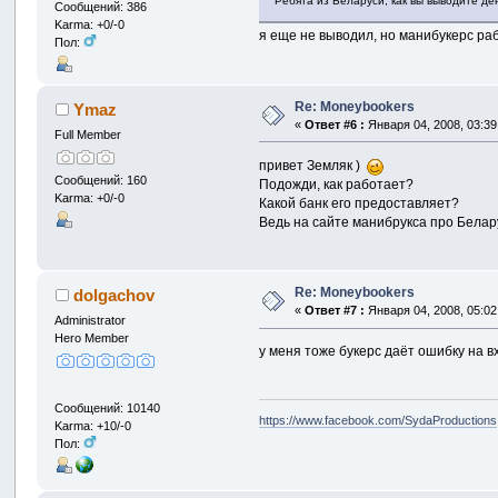
Ребята из Беларуси, как вы выводите де
Сообщений: 386
Karma: +0/-0
я еще не выводил, но манибукерс ра
Пол:
Re: Moneybookers
Ymaz
«
Ответ #6 :
Января 04, 2008, 03:39
Full Member
привет Земляк )
Сообщений: 160
Подожди, как работает?
Karma: +0/-0
Какой банк его предоставляет?
Ведь на сайте манибрукса про Белар
Re: Moneybookers
dolgachov
«
Ответ #7 :
Января 04, 2008, 05:02
Administrator
Hero Member
у меня тоже букерс даёт ошибку на в
Сообщений: 10140
https://www.facebook.com/SydaProductions
Karma: +10/-0
Пол: