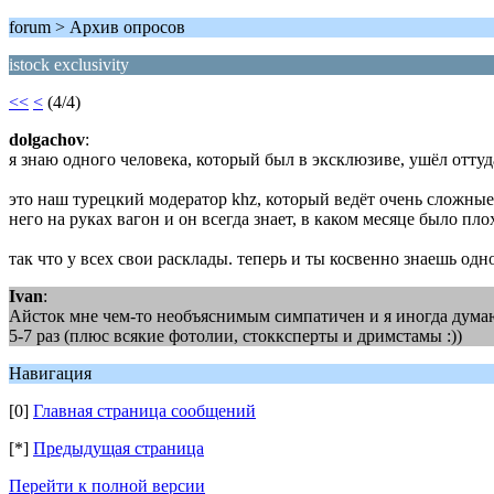
forum > Архив опросов
istock exclusivity
<<
<
(4/4)
dolgachov
:
я знаю одного человека, который был в эксклюзиве, ушёл оттуда
это наш турецкий модератор khz, который ведёт очень сложн
него на руках вагон и он всегда знает, в каком месяце было пл
так что у всех свои расклады. теперь и ты косвенно знаешь одно
Ivan
:
Айсток мне чем-то необъяснимым симпатичен и я иногда думаю 
5-7 раз (плюс всякие фотолии, стокксперты и дримстамы :))
Навигация
[0]
Главная страница сообщений
[*]
Предыдущая страница
Перейти к полной версии