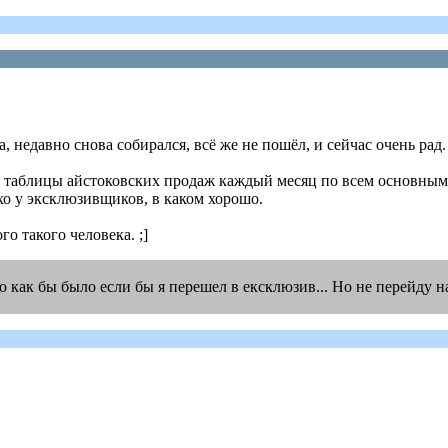
, недавно снова собирался, всё же не пошёл, и сейчас очень рад.
ые таблицы айстоковских продаж каждый месяц по всем основн
охо у эксклюзивщиков, в каком хорошо.
го такого человека. ;]
как бы было если бы я перешел в ексклюзив... Но не перейду н