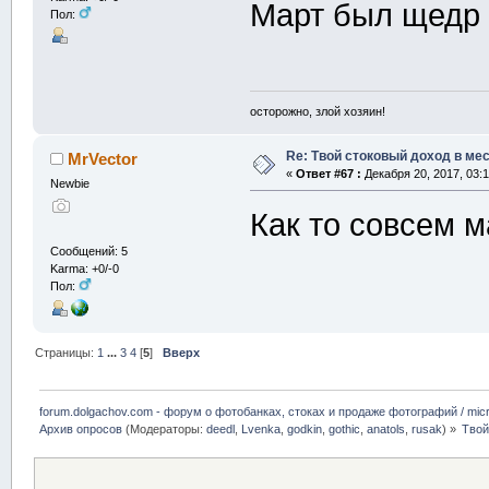
Март был щедр
Пол:
осторожно, злой хозяин!
Re: Твой стоковый доход в мес
MrVector
«
Ответ #67 :
Декабря 20, 2017, 03:1
Newbie
Как то совсем 
Сообщений: 5
Karma: +0/-0
Пол:
Страницы:
1
...
3
4
[
5
]
Вверх
forum.dolgachov.com - форум о фотобанках, стоках и продаже фотографий / micr
Архив опросов
(Модераторы:
deedl
,
Lvenka
,
godkin
,
gothic
,
anatols
,
rusak
) »
Твой