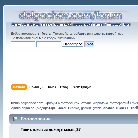
Добро пожаловать,
Гость
. Пожалуйста,
войдите
или
зарегистрируйтесь
.
Не получили
письмо с кодом активации
?
Начало
Помощь
Поиск
Вход
Регистрация
forum.dolgachov.com - форум о фотобанках, стоках и продаже фотографий / micr
Архив опросов
(Модераторы:
deedl
,
Lvenka
,
godkin
,
gothic
,
anatols
,
rusak
) »
Твой
Голосование
Твой стоковый доход в месяц $?