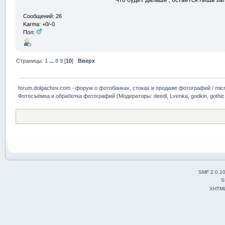
Сообщений: 26
Karma: +0/-0
Пол:
Страницы:
1
...
8
9
[
10
]
Вверх
forum.dolgachov.com - форум о фотобанках, стоках и продаже фотографий / micr
Фотосъёмка и обработка фотографий
(Модераторы:
deedl
,
Lvenka
,
godkin
,
gothic
SMF 2.0.1
S
XHTM