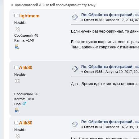
0 Пользователей и 3 Гостей просматривают эту тему.
Re: Обработка фотографий - ш
lightmem
«
Ответ #135 :
Февраля 17, 2014, 07
Newbie
Если нужен размер-оригинал, то данн
Сообщений: 48
Karma: +1/-0
Если же нужно шарпить и менять разм
Там шарпенинг сопряжен с изменение
Re: Обработка фотографий - ш
Alik80
«
Ответ #136 :
Августа 10, 2017, 10:
Newbie
Даа... Время идёт и методы меняются
Сообщений: 26
Karma: +0/-0
Пол:
Re: Обработка фотографий - ш
Alik80
«
Ответ #137 :
Февраля 16, 2019, 11
Newbie
Что будет дальше , остается лишь з