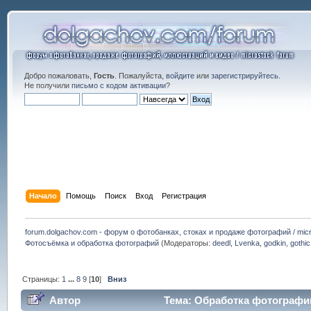
Добро пожаловать,
Гость
. Пожалуйста,
войдите
или
зарегистрируйтесь
.
Не получили
письмо с кодом активации
?
Начало
Помощь
Поиск
Вход
Регистрация
forum.dolgachov.com - форум о фотобанках, стоках и продаже фотографий / micr
Фотосъёмка и обработка фотографий
(Модераторы:
deedl
,
Lvenka
,
godkin
,
gothic
Страницы:
1
...
8
9
[
10
]
Вниз
Автор
Тема: Обработка фотографий