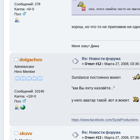
Сообщений: 278
Karma: +0/-0
ооо, этого смайла часто не хват
Пол:
хорош, но что-то не припомню ни од
Меня зовут Дима
Re: Новости форума
dolgachov
«
Ответ #12 :
Марта 27, 2008, 03:36
Administrator
Hero Member
Sundance постоянно воюет.
"как Вы яхту назовёте..."
Сообщений: 10140
Karma: +10/-0
у него аватар такой. вот и воюет.
Пол:
https://www.facebook.com/SydaProductions
Re: Новости форума
skuvv
«
Ответ #13 :
Марта 27, 2008, 07:36