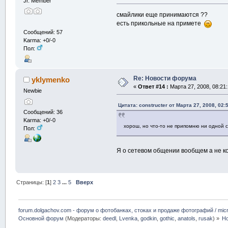
Jr. Member
смайлики еще принимаются ??
есть прикольные на примете
Сообщений: 57
Karma: +0/-0
Пол:
Re: Новости форума
yklymenko
«
Ответ #14 :
Марта 27, 2008, 08:21
Newbie
Цитата: constructer от Марта 27, 2008, 02:
Сообщений: 36
Karma: +0/-0
хорош, но что-то не припомню ни одной
Пол:
Я о сетевом общении вообщем а не к
Страницы: [
1
]
2
3
...
5
Вверх
forum.dolgachov.com - форум о фотобанках, стоках и продаже фотографий / micr
Основной форум
(Модераторы:
deedl
,
Lvenka
,
godkin
,
gothic
,
anatols
,
rusak
) »
Н