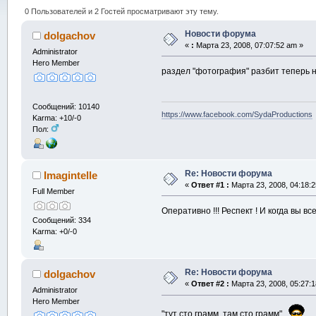
0 Пользователей и 2 Гостей просматривают эту тему.
Новости форума
dolgachov
«
:
Марта 23, 2008, 07:07:52 am »
Administrator
Hero Member
раздел "фотография" разбит теперь н
Сообщений: 10140
https://www.facebook.com/SydaProductions
Karma: +10/-0
Пол:
Re: Новости форума
Imagintelle
«
Ответ #1 :
Марта 23, 2008, 04:18:2
Full Member
Оперативно !!! Респект ! И когда вы вс
Сообщений: 334
Karma: +0/-0
Re: Новости форума
dolgachov
«
Ответ #2 :
Марта 23, 2008, 05:27:1
Administrator
Hero Member
"тут сто грамм, там сто грамм".