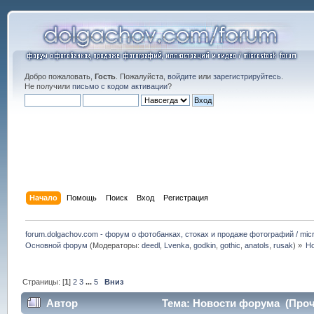
Добро пожаловать,
Гость
. Пожалуйста,
войдите
или
зарегистрируйтесь
.
Не получили
письмо с кодом активации
?
Начало
Помощь
Поиск
Вход
Регистрация
forum.dolgachov.com - форум о фотобанках, стоках и продаже фотографий / micr
Основной форум
(Модераторы:
deedl
,
Lvenka
,
godkin
,
gothic
,
anatols
,
rusak
) »
Н
Страницы: [
1
]
2
3
...
5
Вниз
Автор
Тема: Новости форума (Прочи