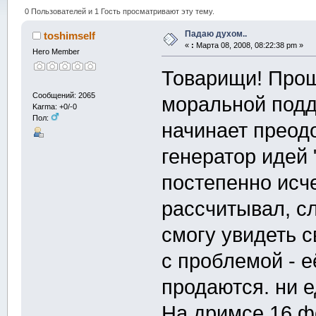
0 Пользователей и 1 Гость просматривают эту тему.
Падаю духом..
toshimself
«
:
Марта 08, 2008, 08:22:38 pm »
Hero Member
Товарищи! Прош
Сообщений: 2065
моральной подд
Karma: +0/-0
Пол:
начинает преод
генератор идей 
постепенно исче
рассчитывал, сл
смогу увидеть 
с проблемой - е
продаются. ни е
На дримсе 16 ф