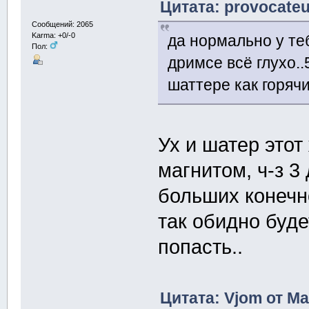
Цитата: provocateu
Сообщений: 2065
Karma: +0/-0
да нормально у теб
Пол:
дримсе всё глухо..
шаттере как горячи
Ух и шатер этот
магнитом, ч-з 3
больших конечно
так обидно буде
попасть..
Цитата: Vjom от Ма