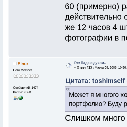
60 (примерно) р
действительно 
же 12 часов 4 ш
фотографии в п
Re: Падаю духом..
Elnur
«
Ответ #13 :
Марта 08, 2008, 10:56
Hero Member
Цитата: toshimself
Сообщений: 1474
Karma: +3/-0
Может я многого х
портфолио? Буду р
Слишком много 