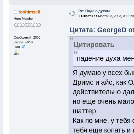
Re: Падаю духом..
toshimself
«
Ответ #7 :
Марта 08, 2008, 09:21:0
Hero Member
Цитата: GeorgeD от
Сообщений: 2065
Karma: +0/-0
Цитировать
Пол:
падение духа мен
Я думаю у всех бы
Дримс и айс, как 
действительно дале
но еще очень мало
шаттер.
Как по мне, у теб
тебя еще копать и