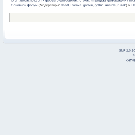
forum.dolgachov.com - форум о фотобанках, стоках и продаже фотографий / micr
Основной форум
(Модераторы:
deedl
,
Lvenka
,
godkin
,
gothic
,
anatols
,
rusak
) »
Па
SMF 2.0.1
S
XHTM