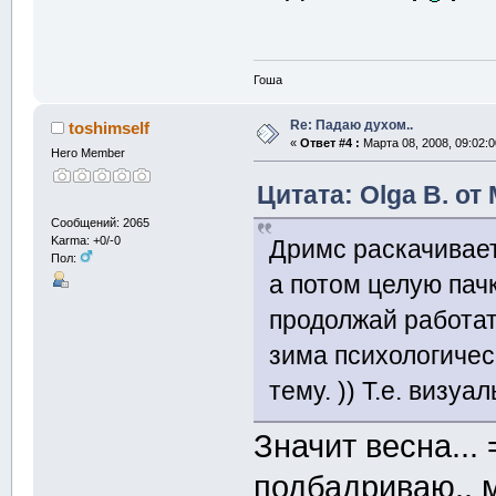
Гоша
Re: Падаю духом..
toshimself
«
Ответ #4 :
Марта 08, 2008, 09:02:0
Hero Member
Цитата: Olga B. от 
Сообщений: 2065
Karma: +0/-0
Дримс раскачивает
Пол:
а потом целую пачк
продолжай работат
зима психологичес
тему. )) Т.е. визу
Значит весна...
подбадриваю.. м