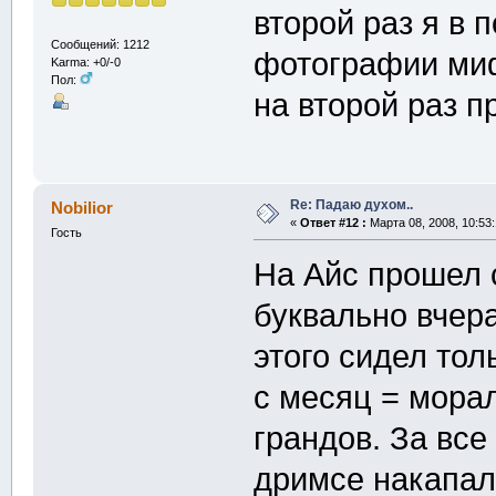
второй раз я в 
Сообщений: 1212
фотографии ми
Karma: +0/-0
Пол:
на второй раз 
Re: Падаю духом..
Nobilior
«
Ответ #12 :
Марта 08, 2008, 10:53
Гость
На Айс прошел с
буквально вчера
этого сидел то
с месяц = морал
грандов. За все
дримсе накапало