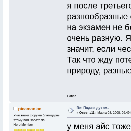
я после третьег
разнообразные 
на экзамен не бе
очень разную. Я
значит, если чес
Так что жду пот
природу, разны
Павел
Re: Падаю духом..
picamaniac
«
Ответ #11 :
Марта 08, 2008, 09:49:
Участники форума благодарны
этому пользователю
у меня айс тоже
Hero Member