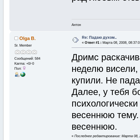
Антон
Re: Падаю духом..
Olga B.
«
Ответ #1 :
Марта 08, 2008, 08:37:0
Sr. Member
Дримс раскачива
Сообщений: 584
Karma: +0/-0
неделю висели,
Пол:
купили. Не пада
Далее, у тебя б
психологически 
весеннюю тему. 
весеннюю.
«
Последнее редактирование: Марта 08, 2