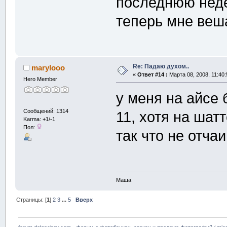
последнюю неде
теперь мне веш
Re: Падаю духом..
marylooo
«
Ответ #14 :
Марта 08, 2008, 11:40:
Hero Member
у меня на айсе 
Сообщений: 1314
11, хотя на шат
Karma: +1/-1
Пол:
так что не отчаи
Маша
Страницы: [
1
]
2
3
...
5
Вверх