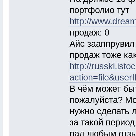
портфолио тут
http://www.dream
продаж: 0
Айс зааппрувил
продаж тоже ка
http://russki.ist
action=file&use
В чём может бы
пожалуйста? Мо
нужно сделать 
за такой перио
рад любым отзы