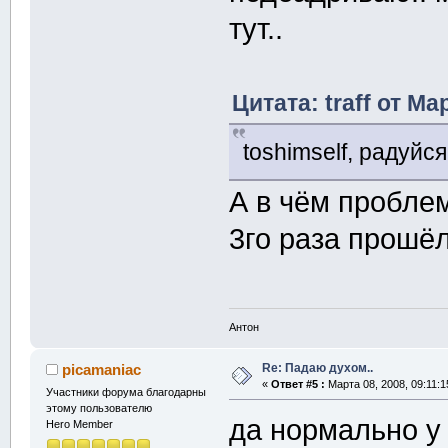
тут..
Цитата: traff от Ма
toshimself, радуйс
А в чём проблем
3го раза прошёл
Антон
Re: Падаю духом..
picamaniac
«
Ответ #5 :
Марта 08, 2008, 09:11:1
Участники форума благодарны
этому пользователю
да нормально у 
Hero Member