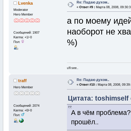
Re: Падаю духом..
Lvenka
«
Ответ #9 :
Марта 08, 2008, 09:30:3
Moderator
Hero Member
а по моему идей
наоборот не хв
Сообщений: 1907
Karma: +1/-0
%)
Пол:
u'll see..
Re: Падаю духом..
traff
«
Ответ #10 :
Марта 08, 2008, 09:39
Hero Member
Цитата: toshimself
Сообщений: 2074
Karma: +0/-0
А в чём проблема? 
Пол:
прошёл..