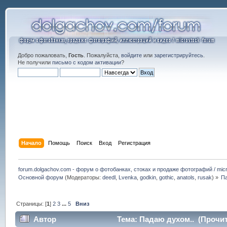
Добро пожаловать,
Гость
. Пожалуйста,
войдите
или
зарегистрируйтесь
.
Не получили
письмо с кодом активации
?
Начало
Помощь
Поиск
Вход
Регистрация
forum.dolgachov.com - форум о фотобанках, стоках и продаже фотографий / micr
Основной форум
(Модераторы:
deedl
,
Lvenka
,
godkin
,
gothic
,
anatols
,
rusak
) »
Па
Страницы: [
1
]
2
3
...
5
Вниз
Автор
Тема: Падаю духом.. (Прочит