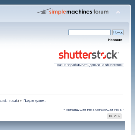
Новости:
начни зарабатывать деньги на shutterstock
natols
,
rusak
) »
Падаю духом..
« предыдущая тема
следующая тема »
ПЕЧАТЬ