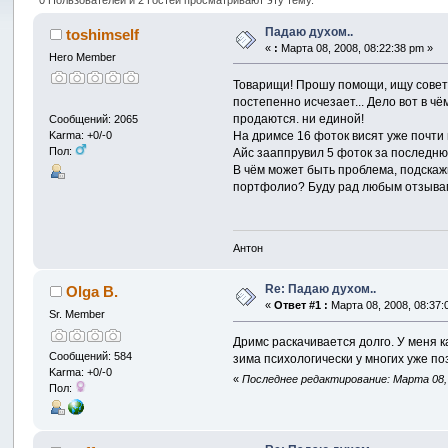
Падаю духом..
toshimself
«
:
Марта 08, 2008, 08:22:38 pm »
Hero Member
Товарищи! Прошу помощи, ищу совета
постепенно исчезает... Дело вот в чё
продаются. ни единой!
Сообщений: 2065
На дримсе 16 фоток висят уже почти
Karma: +0/-0
Пол:
Айс зааппрувил 5 фоток за последню
В чём может быть проблема, подска
портфолио? Буду рад любым отзывам
Антон
Re: Падаю духом..
Olga B.
«
Ответ #1 :
Марта 08, 2008, 08:37:
Sr. Member
Дримс раскачивается долго. У меня к
Сообщений: 584
зима психологически у многих уже по
Karma: +0/-0
«
Последнее редактирование: Марта 08, 2
Пол: