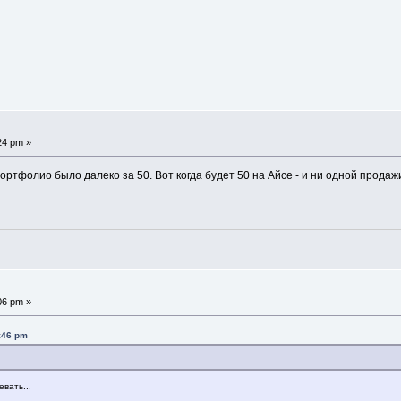
24 pm »
ортфолио было далеко за 50. Вот когда будет 50 на Айсе - и ни одной продажи
06 pm »
:46 pm
вать...