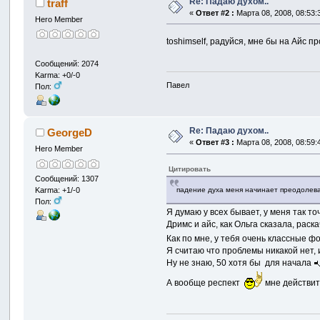
Re: Падаю духом..
traff
«
Ответ #2 :
Марта 08, 2008, 08:53:
Hero Member
toshimself, радуйся, мне бы на Айс п
Сообщений: 2074
Karma: +0/-0
Павел
Пол:
Re: Падаю духом..
GeorgeD
«
Ответ #3 :
Марта 08, 2008, 08:59:
Hero Member
Цитировать
Сообщений: 1307
Karma: +1/-0
падение духа меня начинает преодолеват
Пол:
Я думаю у всех бывает, у меня так т
Дримс и айс, как Ольга сказала, рас
Как по мне, у тебя очень классные ф
Я считаю что проблемы никакой нет, 
Ну не знаю, 50 хотя бы для начала
А вообще респект
мне действит