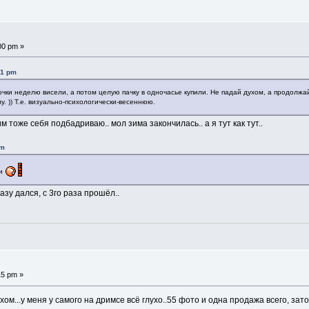
00 pm »
01 pm
очки неделю висели, а потом целую пачку в одночасье купили. Не падай духом, а продолжа
. )) Т.е. визуально-психологически-весеннюю.
им тоже себя подбадриваю.. мол зима закончилась.. а я тут как тут..
pm
ти
азу дался, с 3го раза прошёл..
15 pm »
хом...у меня у самого на дримсе всё глухо..55 фото и одна продажа всего, зато