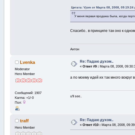
Цитата: Vjom от Марта 08, 2008, 09:19:24
У меня первая продажа была, когда порт
Спасибо.. в принципе так оно к одном
Антон
Re: Падаю духом..
Lvenka
«
Ответ #9 :
Марта 08, 2008, 09:30:
Moderator
Hero Member
а по моему идей их так много вокруг
Сообщений: 1907
u'll see..
Karma: +1/-0
Пол:
Re: Падаю духом..
traff
«
Ответ #10 :
Марта 08, 2008, 09:39
Hero Member