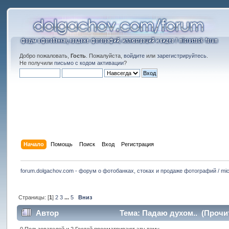
Добро пожаловать,
Гость
. Пожалуйста,
войдите
или
зарегистрируйтесь
.
Не получили
письмо с кодом активации
?
Начало
Помощь
Поиск
Вход
Регистрация
forum.dolgachov.com - форум о фотобанках, стоках и продаже фотографий / mic
Страницы: [
1
]
2
3
...
5
Вниз
Автор
Тема: Падаю духом.. (Прочит
0 Пользователей и 2 Гостей просматривают эту тему.