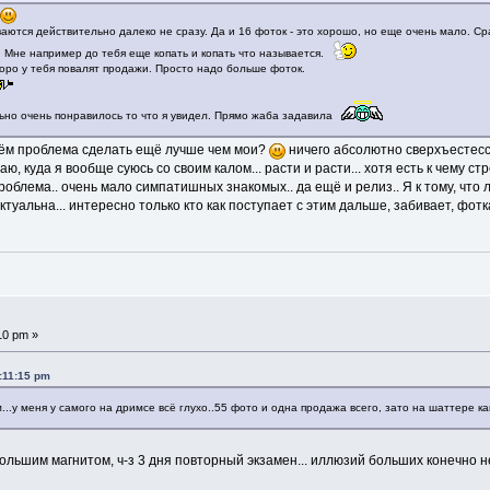
о
иваются действительно далеко не сразу. Да и 16 фоток - это хорошо, но еще очень мало. С
и. Мне например до тебя еще копать и копать что называется.
коро у тебя повалят продажи. Просто надо больше фоток.
но очень понравилось то что я увидел. Прямо жаба задавила
в чём проблема сделать ещё лучше чем мои?
ничего абсолютно сверхъестесст
аю, куда я вообще суюсь со своим калом... расти и расти... хотя есть к чему
проблема.. очень мало симпатишных знакомых.. да ещё и релиз.. Я к тому, что 
туальна... интересно только кто как поступает с этим дальше, забивает, фот
10 pm »
:11:15 pm
...у меня у самого на дримсе всё глухо..55 фото и одна продажа всего, зато на шаттере как
большим магнитом, ч-з 3 дня повторный экзамен... иллюзий больших конечно не