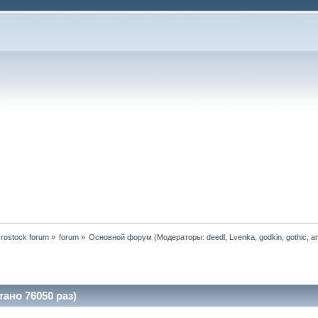
rostock forum
»
forum
»
Основной форум
(Модераторы:
deedl
,
Lvenka
,
godkin
,
gothic
,
a
ано 76050 раз)