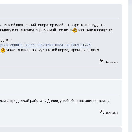
.. былой внутренний генератор идей "Что сфоткать?" куда-то
родажу и столкнулся с проблемой - её нет!!
Карточки вообще не
родаж: 0
tockphoto.com/file_search.php?action=file&userID=3031475
?
Может я многого хочу за такой период времени с таким
Записан
хом, а продолжай работать. Далее, у тебя больше зимняя тема, а
Записан