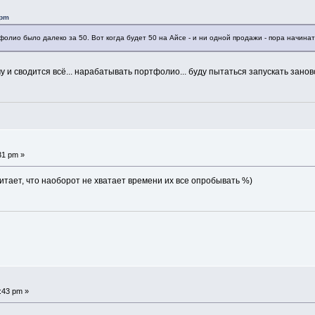
 pm
фолио было далеко за 50. Вот когда будет 50 на Айсе - и ни одной продажи - пора начинат
у и сводится всё... нарабатывать портфолио... буду пытаться запускать занов
31 pm »
 витает, что наоборот не хватает времени их все опробывать %)
:43 pm »