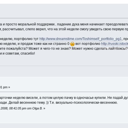
 и просто моральной поддержки.. падение духа меня начинает преодолевать.
м, рассчитывал, слепо верил, что на этой недели смогу увидеть свою первую п
 неделю, портфолио тут
http://www.dreamstime.com/Toshimself_portfolio_pg1
, п
ю неделю, и продаж тоже как ни странно 0
вот портфолио
http://russki.is
жите пожалуйста? Может я чего-то не знаю? Может нужно сделать лайтбоксы
 и советам, спасибо!
01 pm »
арточки неделю висели, а потом целую пачку в одночасье купили. Не падай ду
зади. Делай весеннюю тему. )) Т.е. визуально-психологически-весеннюю.
008, 08:41:05 pm от Olga B.
»