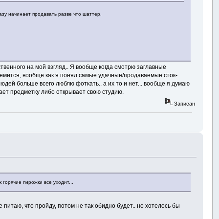
разу начинает продавать разве что шаттер.
венного на мой взгляд.. Я вообще когда смотрю заглавные
 стремится, вообще как я понял самые удачные/продаваемые сток-
людей больше всего люблю фоткать.. а их то и нет... вообще я думаю
кает предметку либо открывает свою студию.
Записан
 горячие пирожки все уходит...
 питаю, что пройду, потом не так обидно будет.. но хотелось бы