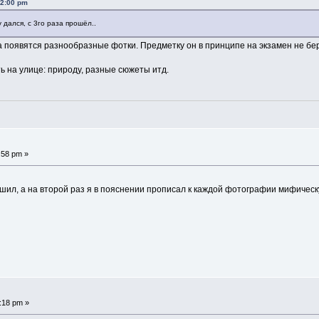
02:00 pm
 дался, с 3го раза прошёл..
а появятся разнообразные фотки. Предметку он в принципе на экзамен не берет
ть на улице: природу, разные сюжеты итд.
:58 pm »
тшил, а на второй раз я в пояснении прописал к каждой фотографии мифиче
:18 pm »