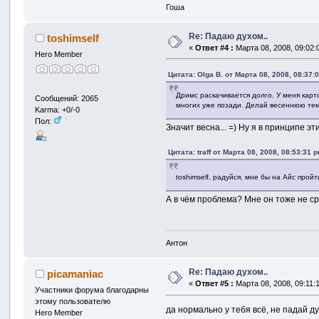
Гоша
Re: Падаю духом..
toshimself
«
Ответ #4 :
Марта 08, 2008, 09:02:
Hero Member
Цитата: Olga B. от Марта 08, 2008, 08:37:
Дримс раскачивается долго. У меня карт
Сообщений: 2065
многих уже позади. Делай весеннюю тему
Karma: +0/-0
Пол:
Значит весна... =) Ну я в принципе эт
Цитата: traff от Марта 08, 2008, 08:53:31 
toshimself, радуйся, мне бы на Айс прой
А в чём проблема? Мне он тоже не ср
Антон
Re: Падаю духом..
picamaniac
«
Ответ #5 :
Марта 08, 2008, 09:11:
Участники форума благодарны
этому пользователю
да нормально у тебя всё, не падай ду
Hero Member