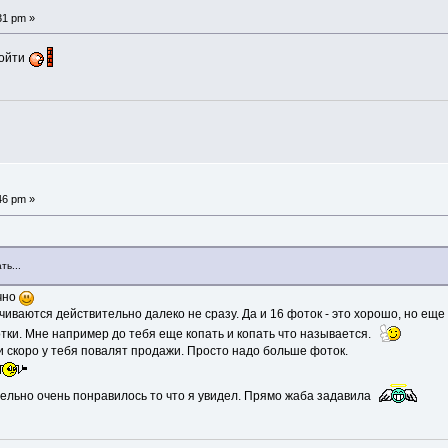
31 pm »
ройти
46 pm »
ь...
очно
качиваются действительно далеко не сразу. Да и 16 фоток - это хорошо, но ещ
отки. Мне например до тебя еще копать и копать что называется.
и скоро у тебя повалят продажи. Просто надо больше фоток.
ельно очень понравилось то что я увидел. Прямо жаба задавила