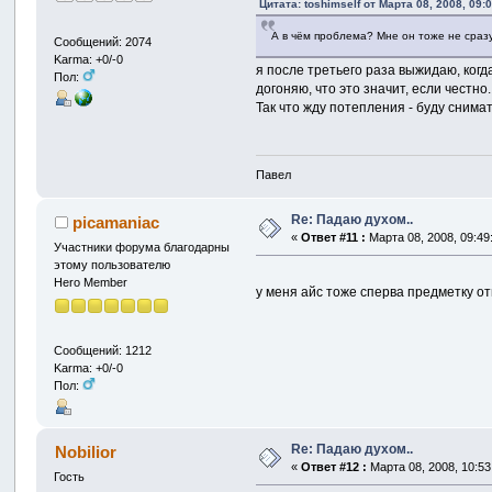
Цитата: toshimself от Марта 08, 2008, 09:
А в чём проблема? Мне он тоже не сразу
Сообщений: 2074
Karma: +0/-0
я после третьего раза выжидаю, когд
Пол:
догоняю, что это значит, если честно.
Так что жду потепления - буду снима
Павел
Re: Падаю духом..
picamaniac
«
Ответ #11 :
Марта 08, 2008, 09:49
Участники форума благодарны
этому пользователю
Hero Member
у меня айс тоже сперва предметку о
Сообщений: 1212
Karma: +0/-0
Пол:
Re: Падаю духом..
Nobilior
«
Ответ #12 :
Марта 08, 2008, 10:53
Гость