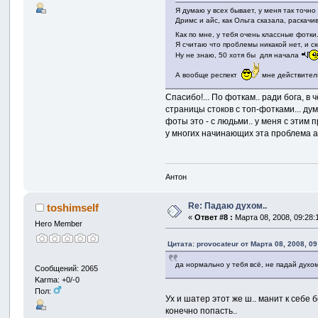
Я думаю у всех бывает, у меня так точн
Дримс и айс, как Ольга сказала, раскач
Как по мне, у тебя очень классные фотк
Я считаю что проблемы никакой нет, и с
Ну не знаю, 50 хотя бы для начала
А вообще респект
мне действитель
Спасибо!... По фоткам.. ради бога, 
страницы стоков с топ-фотками... дум
фоты это - с людьми.. у меня с этим 
у многих начинающих эта проблема ак
Антон
Re: Падаю духом..
toshimself
«
Ответ #8 :
Марта 08, 2008, 09:28:
Hero Member
Цитата: provocateur от Марта 08, 2008, 09
да нормально у тебя всё, не падай духом
Сообщений: 2065
Karma: +0/-0
Пол:
Ух и шатер этот же ш.. манит к себе 
конечно попасть..