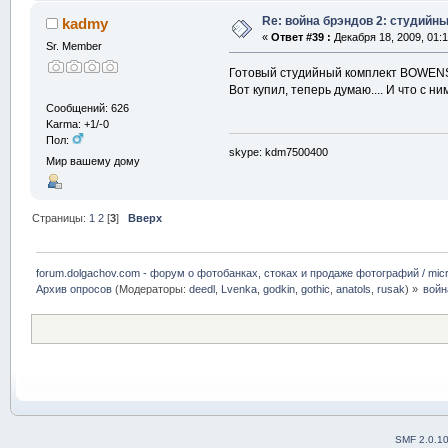
Re: война брэндов 2: студийны
kadmy
«
Ответ #39 :
Декабря 18, 2009, 01:1
Sr. Member
Готовый студийный комплект BOWENS 
Вот купил, теперь думаю.... И что с 
Сообщений: 626
Karma: +1/-0
Пол:
skype: kdm7500400
Мир вашему дому
Страницы:
1
2
[
3
]
Вверх
forum.dolgachov.com - форум о фотобанках, стоках и продаже фотографий / micr
Архив опросов
(Модераторы:
deedl
,
Lvenka
,
godkin
,
gothic
,
anatols
,
rusak
) »
войн
SMF 2.0.1