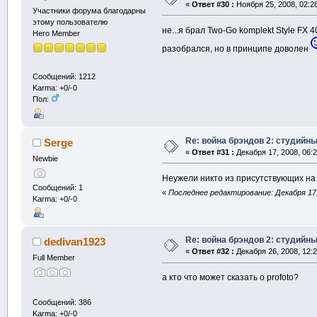
«
Ответ #30 :
Ноября 25, 2008, 02:2
Участники форума благодарны
этому пользователю
не...я брал Two-Go komplekt Style FX
Hero Member
разобрался, но в принципе доволен
Сообщений: 1212
Karma: +0/-0
Пол:
Re: война брэндов 2: студийны
Serge
«
Ответ #31 :
Декабря 17, 2008, 06:2
Newbie
Неужели никто из присутствующих н
Сообщений: 1
«
Последнее редактирование: Декабря 17,
Karma: +0/-0
Re: война брэндов 2: студийны
dedivan1923
«
Ответ #32 :
Декабря 26, 2008, 12:2
Full Member
а кто что может сказать о profoto?
Сообщений: 386
Karma: +0/-0