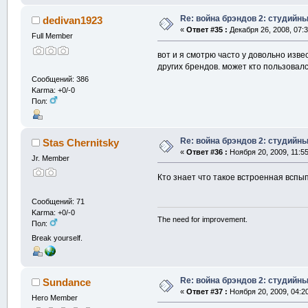
Re: война брэндов 2: студийны
dedivan1923
«
Ответ #35 :
Декабря 26, 2008, 07:3
Full Member
вот и я смотрю часто у довольно изве
других брендов. может кто пользовал
Сообщений: 386
Karma: +0/-0
Пол:
Re: война брэндов 2: студийны
Stas Chernitsky
«
Ответ #36 :
Ноября 20, 2009, 11:5
Jr. Member
Кто знает что такое встроенная вспы
Сообщений: 71
Karma: +0/-0
The need for improvement.
Пол:
Break yourself.
Re: война брэндов 2: студийны
Sundance
«
Ответ #37 :
Ноября 20, 2009, 04:2
Hero Member