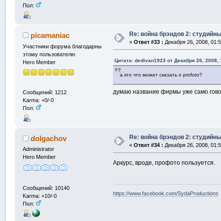
Пол:
Re: война брэндов 2: студийны
picamaniac
«
Ответ #33 :
Декабря 26, 2008, 01:5
Участники форума благодарны
этому пользователю
Цитата: dedivan1923 от Декабря 26, 2008,
Hero Member
а кто что может сказать о profoto?
думаю название фирмы уже само гово
Сообщений: 1212
Karma: +0/-0
Пол:
Re: война брэндов 2: студийны
dolgachov
«
Ответ #34 :
Декабря 26, 2008, 01:5
Administrator
Hero Member
Аркурс, вроде, профото пользуется.
Сообщений: 10140
https://www.facebook.com/SydaProductions
Karma: +10/-0
Пол: