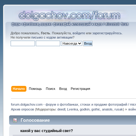
Добро пожаловать,
Гость
. Пожалуйста,
войдите
или
зарегистрируйтесь
.
Не получили
письмо с кодом активации
?
Начало
Помощь
Поиск
Вход
Регистрация
forum.dolgachov.com - форум о фотобанках, стоках и продаже фотографий / micr
Архив опросов
(Модераторы:
deedl
,
Lvenka
,
godkin
,
gothic
,
anatols
,
rusak
) »
войн
Голосование
какой у вас студийный свет?