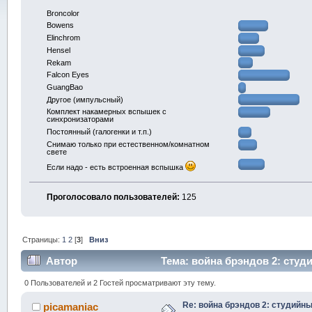
Broncolor
Bowens
Elinchrom
Hensel
Rekam
Falcon Eyes
GuangBao
Другое (импульсный)
Комплект накамерных вспышек с
синхронизаторами
Постоянный (галогенки и т.п.)
Снимаю только при естественном/комнатном
свете
Если надо - есть встроенная вспышка
Проголосовало пользователей:
125
Страницы:
1
2
[
3
]
Вниз
Автор
Тема: война брэндов 2: студ
0 Пользователей и 2 Гостей просматривают эту тему.
Re: война брэндов 2: студийны
picamaniac