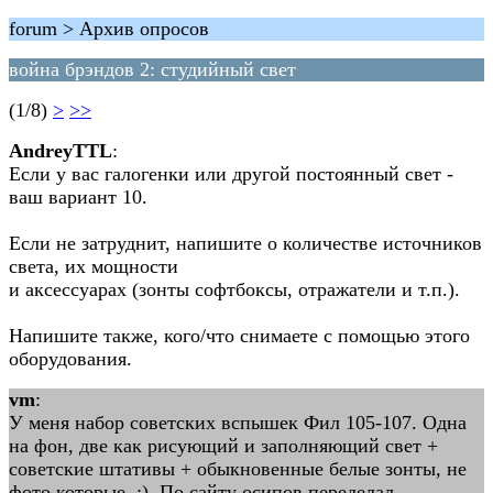
forum > Архив опросов
война брэндов 2: студийный свет
(1/8)
>
>>
AndreyTTL
:
Если у вас галогенки или другой постоянный свет -
ваш вариант 10.
Если не затруднит, напишите о количестве источников
света, их мощности
и аксессуарах (зонты софтбоксы, отражатели и т.п.).
Напишите также, кого/что снимаете с помощью этого
оборудования.
vm
:
У меня набор советских вспышек Фил 105-107. Одна
на фон, две как рисующий и заполняющий свет +
советские штативы + обыкновенные белые зонты, не
фото которые. :) По сайту осипов переделал