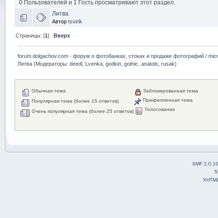
0 Пользователей и 1 Гость просматривают этот раздел.
Литва
Автор
tsvirik
Страницы: [
1
]
Вверх
forum.dolgachov.com - форум о фотобанках, стоках и продаже фотографий / micr
Литва
(Модераторы:
deedl
,
Lvenka
,
godkin
,
gothic
,
anatols
,
rusak
)
Обычная тема
Заблокированная тема
Прикрепленная тема
Популярная тема (более 15 ответов)
Голосование
Очень популярная тема (более 25 ответов)
SMF 2.0.1
S
XHTM