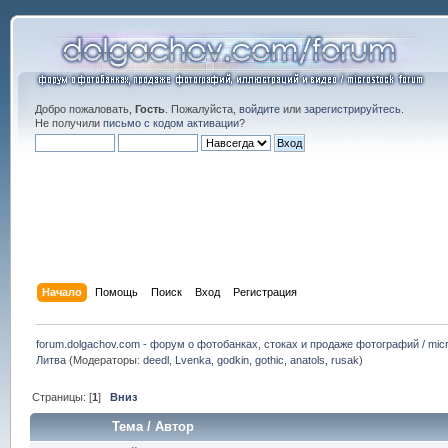
Добро пожаловать,
Гость
. Пожалуйста,
войдите
или
зарегистрируйтесь
.
Не получили
письмо с кодом активации
?
Начало
Помощь
Поиск
Вход
Регистрация
forum.dolgachov.com - форум о фотобанках, стоках и продаже фотографий / micr
Литва
(Модераторы:
deedl
,
Lvenka
,
godkin
,
gothic
,
anatols
,
rusak
)
Страницы: [
1
]
Вниз
Тема
/
Автор