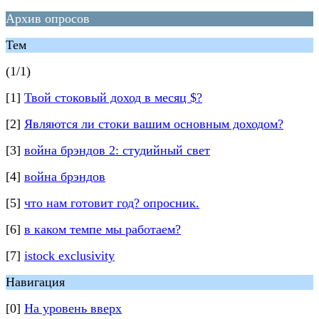
Архив опросов
Тем
(1/1)
[1]
Твой стоковый доход в месяц $?
[2]
Являются ли стоки вашим основным доходом?
[3]
война брэндов 2: студийный свет
[4]
война брэндов
[5]
что нам готовит год? опросник.
[6]
в каком темпе мы работаем?
[7]
istock exclusivity
Навигация
[0]
На уровень вверх