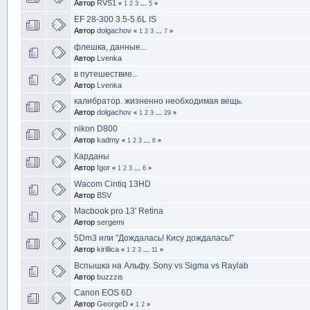
Автор
RVS1
«
1
2
3
...
5
»
EF 28-300 3.5-5.6L IS
Автор
dolgachov
«
1
2
3
...
7
»
флешка, данные...
Автор
Lvenka
в путешествие...
Автор
Lvenka
калибратор. жизненно необходимая вещь.
Автор
dolgachov
«
1
2
3
...
29
»
nikon D800
Автор
kadmy
«
1
2
3
...
6
»
Карданы
Автор
Igor
«
1
2
3
...
6
»
Wacom Cintiq 13HD
Автор
BSV
Macbook pro 13' Retina
Автор
sergemi
5Dm3 или "Дождалась! Кису дождалась!"
Автор
kirillica
«
1
2
3
...
11
»
Вспышка на Альфу. Sony vs Sigma vs Raylab
Автор
buzzzis
Canon EOS 6D
Автор
GeorgeD
«
1
2
»