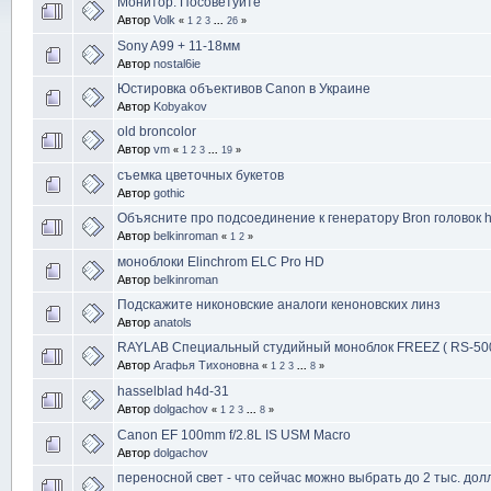
Монитор. Посоветуйте
Автор
Volk
«
1
2
3
...
26
»
Sony A99 + 11-18мм
Автор
nostal6ie
Юстировка объективов Canon в Украине
Автор
Kobyakov
old broncolor
Автор
vm
«
1
2
3
...
19
»
съемка цветочных букетов
Автор
gothic
Объясните про подсоединение к генератору Bron головок h
Автор
belkinroman
«
1
2
»
моноблоки Elinchrom ELC Pro HD
Автор
belkinroman
Подскажите никоновские аналоги кеноновских линз
Автор
anatols
RAYLAB Специальный студийный моноблок FREEZ ( RS-50
Автор
Агафья Тихоновна
«
1
2
3
...
8
»
hasselblad h4d-31
Автор
dolgachov
«
1
2
3
...
8
»
Canon EF 100mm f/2.8L IS USM Macro
Автор
dolgachov
переносной свет - что сейчас можно выбрать до 2 тыс. дол