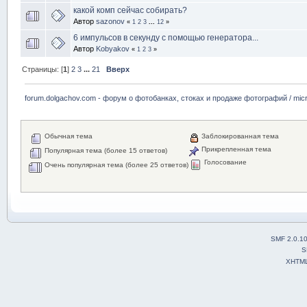
какой комп сейчас собирать?
Автор
sazonov
«
1
2
3
...
12
»
6 импульсов в секунду с помощью генератора...
Автор
Kobyakov
«
1
2
3
»
Страницы: [
1
]
2
3
...
21
Вверх
forum.dolgachov.com - форум о фотобанках, стоках и продаже фотографий / micr
Обычная тема
Заблокированная тема
Прикрепленная тема
Популярная тема (более 15 ответов)
Голосование
Очень популярная тема (более 25 ответов)
SMF 2.0.1
S
XHTM