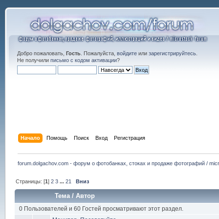
Добро пожаловать,
Гость
. Пожалуйста,
войдите
или
зарегистрируйтесь
.
Не получили
письмо с кодом активации
?
Начало
Помощь
Поиск
Вход
Регистрация
forum.dolgachov.com - форум о фотобанках, стоках и продаже фотографий / micr
Страницы: [
1
]
2
3
...
21
Вниз
Тема
/
Автор
0 Пользователей и 60 Гостей просматривают этот раздел.