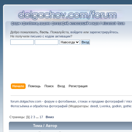
Добро пожаловать,
Гость
. Пожалуйста,
войдите
или
зарегистрируйтесь
.
Не получили
письмо с кодом активации
?
Начало
Помощь
Поиск
Вход
Регистрация
forum.dolgachov.com - форум о фотобанках, стоках и продаже фотографий / micr
Фотосъёмка и обработка фотографий
(Модераторы:
deedl
,
Lvenka
,
godkin
,
gothic
Страницы: [
1
]
2
3
...
17
Вниз
Тема
/
Автор