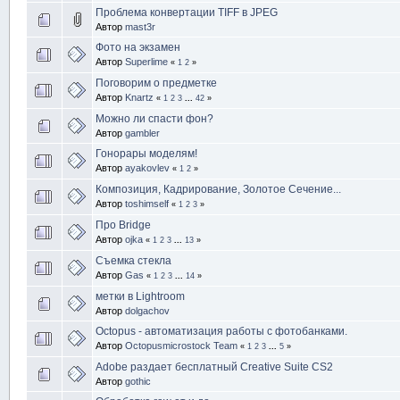
Проблема конвертации TIFF в JPEG
Автор
mast3r
Фото на экзамен
Автор
Superlime
«
1
2
»
Поговорим о предметке
Автор
Knartz
«
1
2
3
...
42
»
Можно ли спасти фон?
Автор
gambler
Гонорары моделям!
Автор
ayakovlev
«
1
2
»
Композиция, Кадрирование, Золотое Сечение...
Автор
toshimself
«
1
2
3
»
Про Bridge
Автор
ojka
«
1
2
3
...
13
»
Съемка стекла
Автор
Gas
«
1
2
3
...
14
»
метки в Lightroom
Автор
dolgachov
Octopus - автоматизация работы с фотобанками.
Автор
Octopusmicrostock Team
«
1
2
3
...
5
»
Adobe раздает бесплатный Creative Suite CS2
Автор
gothic