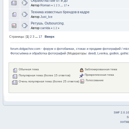
Обработка raw от и до
Автор
Roman
«
1
2
3
...
17
»
Техника известных брендов в кадре
Автор
Just_Ice
Ретушь. Outsourcing.
Автор
carrida
«
1
2
»
Страницы: [
1
]
2
3
...
17
Вверх
forum.dolgachov.com - форум о фотобанках, стоках и продаже фотографий / micr
Фотосъёмка и обработка фотографий
(Модераторы:
deedl
,
Lvenka
,
godkin
,
gothic
Обычная тема
Заблокированная тема
Прикрепленная тема
Популярная тема (более 15 ответов)
Голосование
Очень популярная тема (более 25 ответов)
SMF 2.0.1
S
XHTM