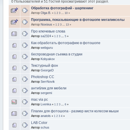
0 Пользователей и 51 Гостей просматривают этот раздел.
Обработка фотографий - шарпенинг
Автор
Olga B.
«
1
2
3
...
10
»
Программа, показывающие в фотошопе мегапикселы
Автор
Noxious
«
1
2
3
...
13
»
Про ключевые слова
Автор
sa2324
«
1
2
3
...
5
»
Как обработать фотографию в фотошопе
Автор
webguru
беспроводная съемка в студии
Автор
Kobyakov
Текстурный фон
Автор
GeorgeD
Photoshop CC
Автор
SerrNovik
антиблик для мебели
Автор
sergemi
mac via pc
Автор
Lvenka
«
1
2
3
...
6
»
Плагин для фотошопа - размер кисти колесом мыши
Автор
anatols
«
1
2
3
4
»
LAB Color
Автор
schus