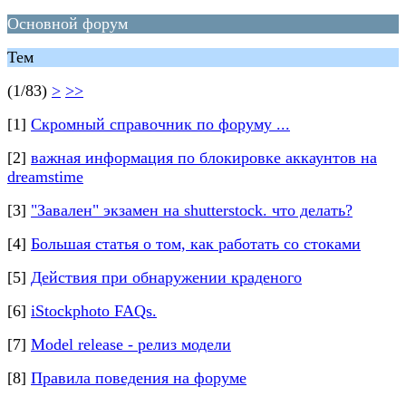
Основной форум
Тем
(1/83)
>
>>
[1]
Скромный справочник по форуму ...
[2]
важная информация по блокировке аккаунтов на
dreamstime
[3]
"Завален" экзамен на shutterstock. что делать?
[4]
Большая статья о том, как работать со стоками
[5]
Действия при обнаружении краденого
[6]
iStockphoto FAQs.
[7]
Model release - релиз модели
[8]
Правила поведения на форуме