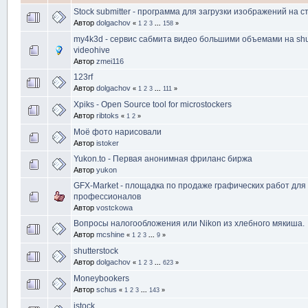
Stock submitter - программа для загрузки изображений на с
Автор
dolgachov
«
1
2
3
...
158
»
my4k3d - сервис сабмита видео большими объемами на shut
videohive
Автор
zmei116
123rf
Автор
dolgachov
«
1
2
3
...
111
»
Xpiks - Open Source tool for microstockers
Автор
ribtoks
«
1
2
»
Моё фото нарисовали
Автор
istoker
Yukon.to - Первая анонимная фриланс биржа
Автор
yukon
GFX-Market - площадка по продаже графических работ для 
профессионалов
Автор
vostckowa
Вопросы налогообложения или Nikon из хлебного мякиша.
Автор
mcshine
«
1
2
3
...
9
»
shutterstock
Автор
dolgachov
«
1
2
3
...
623
»
Moneybookers
Автор
schus
«
1
2
3
...
143
»
istock