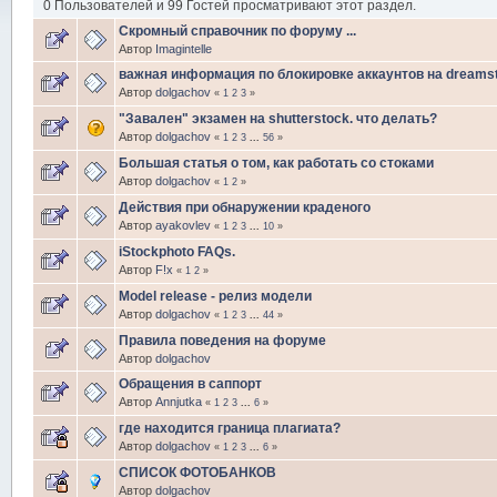
0 Пользователей и 99 Гостей просматривают этот раздел.
Скромный справочник по форуму ...
Автор
Imagintelle
важная информация по блокировке аккаунтов на dreams
Автор
dolgachov
«
1
2
3
»
"Завален" экзамен на shutterstock. что делать?
Автор
dolgachov
«
1
2
3
...
56
»
Большая статья о том, как работать со стоками
Автор
dolgachov
«
1
2
»
Действия при обнаружении краденого
Автор
ayakovlev
«
1
2
3
...
10
»
iStockphoto FAQs.
Автор
F!x
«
1
2
»
Model release - релиз модели
Автор
dolgachov
«
1
2
3
...
44
»
Правила поведения на форуме
Автор
dolgachov
Обращения в саппорт
Автор
Annjutka
«
1
2
3
...
6
»
где находится граница плагиата?
Автор
dolgachov
«
1
2
3
...
6
»
CПИСОК ФОТОБАНКОВ
Автор
dolgachov