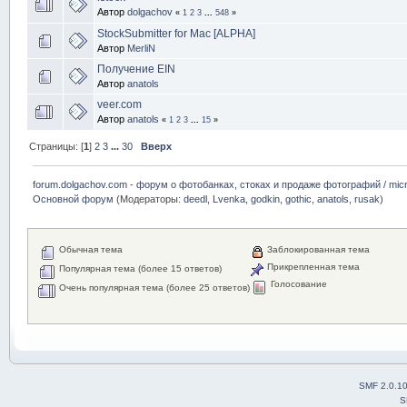
Автор
dolgachov
«
1
2
3
...
548
»
StockSubmitter for Mac [ALPHA]
Автор
MerliN
Получение EIN
Автор
anatols
veer.com
Автор
anatols
«
1
2
3
...
15
»
Страницы: [
1
]
2
3
...
30
Вверх
forum.dolgachov.com - форум о фотобанках, стоках и продаже фотографий / micr
Основной форум
(Модераторы:
deedl
,
Lvenka
,
godkin
,
gothic
,
anatols
,
rusak
)
Обычная тема
Заблокированная тема
Прикрепленная тема
Популярная тема (более 15 ответов)
Голосование
Очень популярная тема (более 25 ответов)
SMF 2.0.1
S