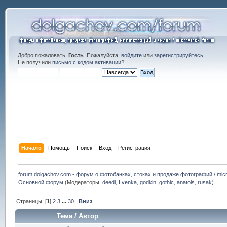
Добро пожаловать,
Гость
. Пожалуйста,
войдите
или
зарегистрируйтесь
.
Не получили
письмо с кодом активации
?
Начало
Помощь
Поиск
Вход
Регистрация
forum.dolgachov.com - форум о фотобанках, стоках и продаже фотографий / micr
Основной форум
(Модераторы:
deedl
,
Lvenka
,
godkin
,
gothic
,
anatols
,
rusak
)
Страницы: [
1
]
2
3
...
30
Вниз
Тема
/
Автор