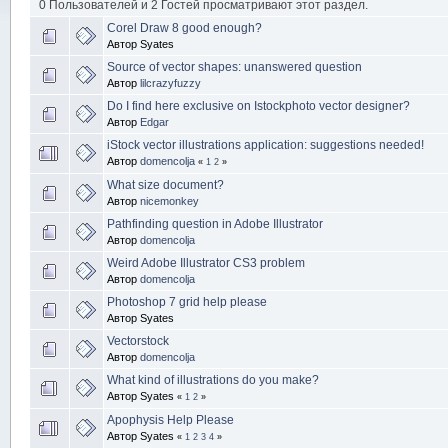
0 Пользователей и 2 Гостей просматривают этот раздел.
Corel Draw 8 good enough?
Автор Syates
Source of vector shapes: unanswered question
Автор
lilcrazyfuzzy
Do I find here exclusive on Istockphoto vector designer?
Автор
Edgar
iStock vector illustrations application: suggestions needed!
Автор
domencolja
«
1
2
»
What size document?
Автор
nicemonkey
Pathfinding question in Adobe Illustrator
Автор
domencolja
Weird Adobe Illustrator CS3 problem
Автор
domencolja
Photoshop 7 grid help please
Автор Syates
Vectorstock
Автор
domencolja
What kind of illustrations do you make?
Автор Syates
«
1
2
»
Apophysis Help Please
Автор Syates
«
1
2
3
4
»