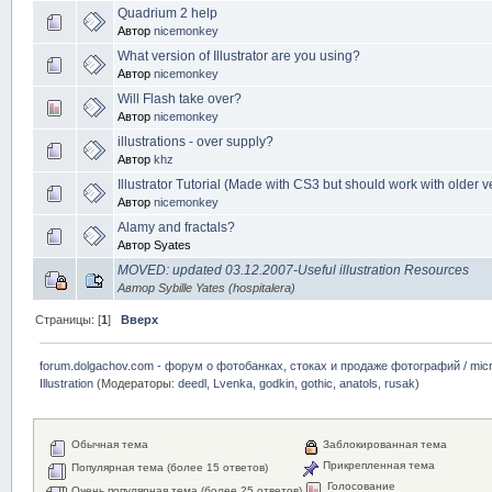
Quadrium 2 help
Автор
nicemonkey
What version of Illustrator are you using?
Автор
nicemonkey
Will Flash take over?
Автор
nicemonkey
illustrations - over supply?
Автор
khz
Illustrator Tutorial (Made with CS3 but should work with older 
Автор
nicemonkey
Alamy and fractals?
Автор Syates
MOVED: updated 03.12.2007-Useful illustration Resources
Автор Sybille Yates (hospitalera)
Страницы: [
1
]
Вверх
forum.dolgachov.com - форум о фотобанках, стоках и продаже фотографий / micr
Illustration
(Модераторы:
deedl
,
Lvenka
,
godkin
,
gothic
,
anatols
,
rusak
)
Обычная тема
Заблокированная тема
Прикрепленная тема
Популярная тема (более 15 ответов)
Голосование
Очень популярная тема (более 25 ответов)