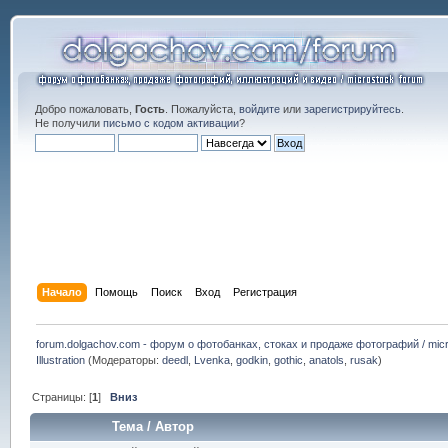
Добро пожаловать,
Гость
. Пожалуйста,
войдите
или
зарегистрируйтесь
.
Не получили
письмо с кодом активации
?
Начало
Помощь
Поиск
Вход
Регистрация
forum.dolgachov.com - форум о фотобанках, стоках и продаже фотографий / micr
Illustration
(Модераторы:
deedl
,
Lvenka
,
godkin
,
gothic
,
anatols
,
rusak
)
Страницы: [
1
]
Вниз
Тема
/
Автор