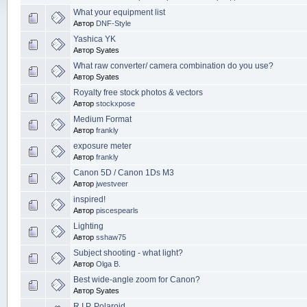
What your equipment list
Автор
DNF-Style
Yashica YK
Автор Syates
What raw converter/ camera combination do you use?
Автор Syates
Royalty free stock photos & vectors
Автор
stockxpose
Medium Format
Автор
frankly
exposure meter
Автор
frankly
Canon 5D / Canon 1Ds M3
Автор
jwestveer
inspired!
Автор
piscespearls
Lighting
Автор
sshaw75
Subject shooting - what light?
Автор
Olga B.
Best wide-angle zoom for Canon?
Автор Syates
R.I.P. Polaroid