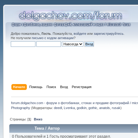
Добро пожаловать,
Гость
. Пожалуйста,
войдите
или
зарегистрируйтесь
.
Не получили
письмо с кодом активации
?
Начало
Помощь
Поиск
Вход
Регистрация
forum.dolgachov.com - форум о фотобанках, стоках и продаже фотографий / micr
Photography
(Модераторы:
deedl
,
Lvenka
,
godkin
,
gothic
,
anatols
,
rusak
)
Страницы: [
1
]
Вниз
Тема
/
Автор
0 Пользователей и 1 Гость просматривают этот раздел.