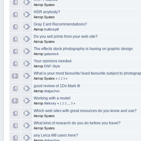
Автор Syates
HDR anybody?
Автор Syates
Gray Card Recommendations?
Автор
builttospill
Do you sell prints from your web site?
Автор Syates
The effects stock photography is having on graphic design
Автор
galastock
Your opinions needed
Автор
DNF-Style
What is your most favourite/ least favourite subject to photogra
Автор Syates
«
1
2
3
»
good review of 1Ds Mark III
Автор
dolgachov
Working with a model
Автор
Aleksey
«
1
2
3
...
5
»
Which web sites with great resources do you know and use?
Автор Syates
What kind of research do you do before you travel?
Автор Syates
any Leica M8 users here?
Автор
dolgachov