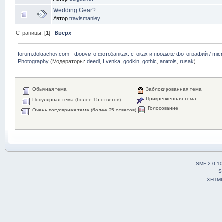
Wedding Gear?
Автор
travismanley
Страницы: [
1
]
Вверх
forum.dolgachov.com - форум о фотобанках, стоках и продаже фотографий / micr
Photography
(Модераторы:
deedl
,
Lvenka
,
godkin
,
gothic
,
anatols
,
rusak
)
Обычная тема
Заблокированная тема
Прикрепленная тема
Популярная тема (более 15 ответов)
Голосование
Очень популярная тема (более 25 ответов)
SMF 2.0.1
S
XHTM