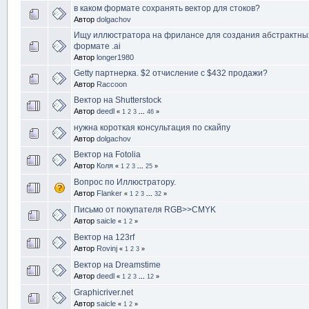
в каком формате сохранять вектор для стоков?
Автор
dolgachov
Ищу иллюстратора на фрилансе для создания абстрактны
формате .ai
Автор
longer1980
Getty партнерка. $2 отчисление с $432 продажи?
Автор
Raccoon
Вектор на Shutterstock
Автор
deedl
«
1
2
3
...
46
»
нужна короткая консультация по скайпу
Автор
dolgachov
Вектор на Fotolia
Автор
Коля
«
1
2
3
...
25
»
Вопрос по Иллюстратору.
Автор
Flanker
«
1
2
3
...
32
»
Письмо от покупателя RGB>>CMYK
Автор
saicle
«
1
2
»
Вектор на 123rf
Автор
Rovinj
«
1
2
3
»
Вектор на Dreamstime
Автор
deedl
«
1
2
3
...
12
»
Graphicriver.net
Автор
saicle
«
1
2
»