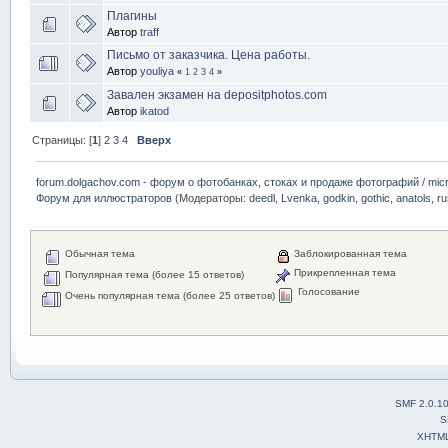
Плагины
Автор
traff
Письмо от заказчика. Цена работы.
Автор
youliya
«
1
2
3
4
»
Завален экзамен на depositphotos.com
Автор
ikatod
Страницы: [
1
]
2
3
4
Вверх
forum.dolgachov.com - форум о фотобанках, стоках и продаже фотографий / micr
Форум для иллюстраторов
(Модераторы:
deedl
,
Lvenka
,
godkin
,
gothic
,
anatols
,
r
Обычная тема
Заблокированная тема
Прикрепленная тема
Популярная тема (более 15 ответов)
Голосование
Очень популярная тема (более 25 ответов)
SMF 2.0.1
S
XHTM