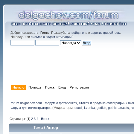
Добро пожаловать,
Гость
. Пожалуйста,
войдите
или
зарегистрируйтесь
.
Не получили
письмо с кодом активации
?
Начало
Помощь
Поиск
Вход
Регистрация
forum.dolgachov.com - форум о фотобанках, стоках и продаже фотографий / micr
Форум для иллюстраторов
(Модераторы:
deedl
,
Lvenka
,
godkin
,
gothic
,
anatols
,
r
Страницы: [
1
]
2
3
4
Вниз
Тема
/
Автор