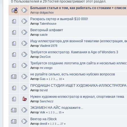
0 Пользователей и 29 Гостей просматривают этот раздел.
Большая статья о том, как работать со стоками + cписо
Автор
dolgachov
Раскрась скутер и выиграй $10 000!
Автор
Talenthouse
Векторный алфавит
Автор
saicle
Ищу иллюстратора для военной тематики (иллюстрация, ве
Автор
Vladimir1978
Требуется иллюстратор. Кампания в Age of Wonders 3
Автор
DezGot
Требуется создание логотипа для сайта и несколько иллю
Автор
mr.veego
не ругайте сильно, есть несколько нубских вопросов
Автор
Gas
«
1
2
3
...
16
»
ПРОДАКШН СТУДИЯ ИЩЕТ ХУДОЖНИКА-ИЛЛЮСТРАТОРА
Автор
bizvid
Нужен художник-иллюстратор в журнал, спортивная тема
Автор
Sanchezz
ЭКЗАМЕН НА АЙС подскажите...
Автор
Volk
«
1
2
3
...
35
»
Вектор на iStock
Автор
deedl
«
1
2
3
...
27
»